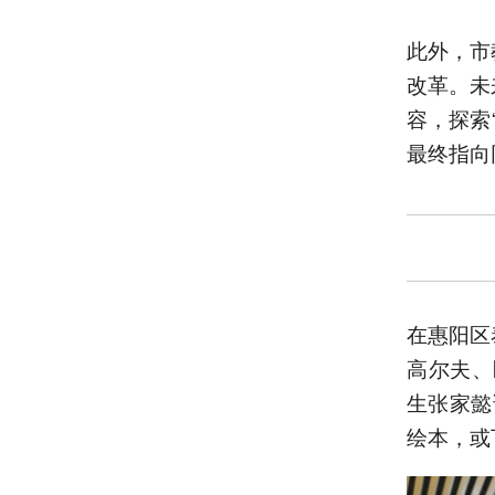
此外，市
改革。未
容，探索
最终指向
在惠阳区
高尔夫、
生张家懿
绘本，或