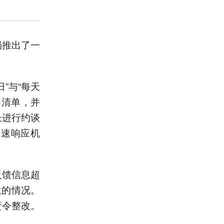
局推出了一
”与“每天
导清单，并
长进行约谈
快速响应机
反馈信息超
位的情况。
责令整改。