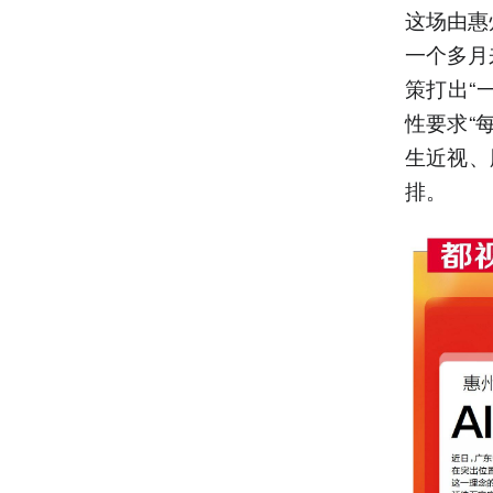
这场由惠
一个多月
策打出“
性要求“
生近视、
排。