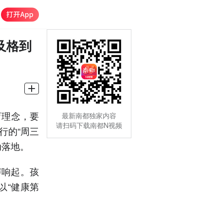
及格到
育理念，要
最新南都独家内容
请扫码下载南都N视频
行的“周三
动落地。
声响起。孩
以“健康第