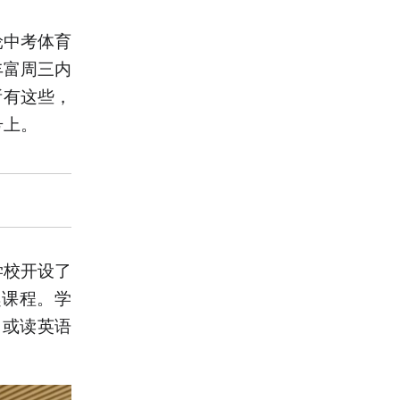
轮中考体育
丰富周三内
所有这些，
号上。
学校开设了
趣课程。学
，或读英语