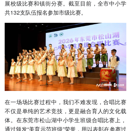
展校级比赛和镇街分赛。截至目前，全市中小学
共132支队伍报名参加市级比赛。
在一场场比赛过程中，我们不难发现，合唱比赛
不仅是单纯的艺术竞技，更是融合育人的文化载
体。在东莞市松山湖中小学生班级合唱比赛上，
通过颁发“美育示范班级”荣誉，用以表彰在参赛过