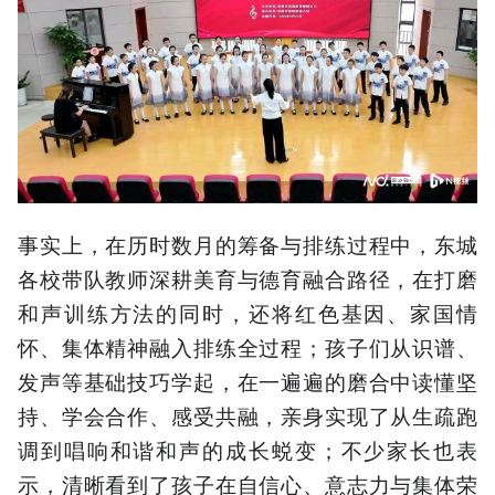
事实上，在历时数月的筹备与排练过程中，东城
各校带队教师深耕美育与德育融合路径，在打磨
和声训练方法的同时，还将红色基因、家国情
怀、集体精神融入排练全过程；孩子们从识谱、
发声等基础技巧学起，在一遍遍的磨合中读懂坚
持、学会合作、感受共融，亲身实现了从生疏跑
调到唱响和谐和声的成长蜕变；不少家长也表
示，清晰看到了孩子在自信心、意志力与集体荣