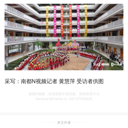
采写：南都N视频记者 黄慧萍 受访者供图
南都N视频，未经授权不得转载、授权联系方式
banquan@nandu.cc. 020-87006626
本文作者