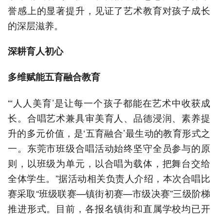
誉感上的显著提升，见证了艺术教育对孩子成长
的深层滋养。
深耕育人初心
多维赋能五育融合教育
“‘人人美育’是让每一个孩子都能在艺术中收获成
长。合唱艺术兼具审美育人、品德浸润、素养提
升的多元价值，是‘五育融合’最生动的教育形式之
一。东莞市班级合唱活动始终坚守全员参与的原
则，以班级为单元，以合唱为载体，把舞台交给
全体学生。”据活动相关负责人介绍，本次合唱比
赛采取“班级联赛—镇街初赛—市级决赛”三级阶梯
推进形式。目前，各报名镇街和直属学校均已开