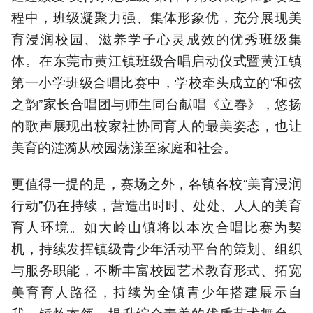
程中，班级凝聚力强、集体形象优，充分展现美
育浸润校园、滋养学子心灵成效的优秀班级集
体。在东莞市黄江镇班级合唱启动仪式暨黄江镇
第一小学班级合唱比赛中，学校牵头成立的“和弦
之韵”家长合唱团与师生同台献唱《立春》，悠扬
的歌声展现出校家社协同育人的最美姿态，也让
美育的涟漪从校园荡漾至家庭和社会。
更值得一提的是，赛场之外，各镇各校“美育浸润
行动”仍在持续，营造出时时、处处、人人的美育
育人环境。如大岭山镇将以本次合唱比赛为契
机，持续发挥镇级青少年活动平台的策划、组织
与服务职能，不断丰富校园艺术教育形式、拓宽
美育育人路径，持续为全镇青少年搭建展示自
我、锤炼本领、提升综合素养的优质艺术舞台。