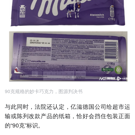
90克规格的妙卡巧克力，图源判决书
与此同时，法院还认定，亿滋德国公司给超市运
输或陈列改款产品的纸箱，恰好会挡住包装正面
的“90克”标识。