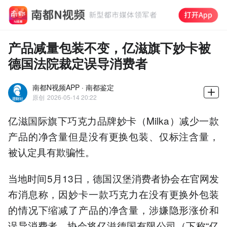
产品减量包装不变，亿滋旗下妙卡被
德国法院裁定误导消费者
南都N视频APP · 南都鉴定
原创
2026-05-14 20:22
亿滋国际旗下巧克力品牌妙卡（Milka）减少一款
产品的净含量但是没有更换包装、仅标注含量，
被认定具有欺骗性。
当地时间5月13日，德国汉堡消费者协会在官网发
布消息称，因妙卡一款巧克力在没有更换外包装
的情况下缩减了产品的净含量，涉嫌隐形涨价和
误导消费者，协会将亿滋德国有限公司（下称“亿