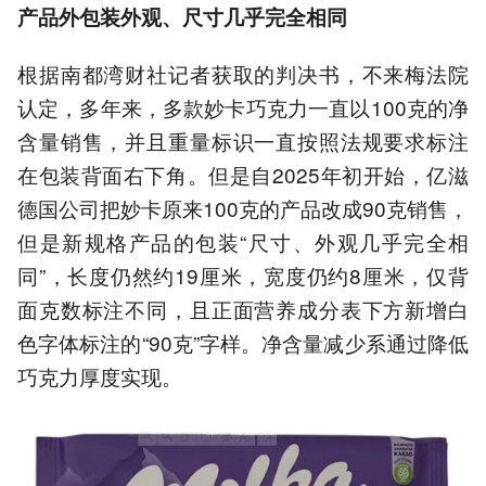
产品外包装外观、尺寸几乎完全相同
根据南都湾财社记者获取的判决书，不来梅法院
认定，多年来，多款妙卡巧克力一直以100克的净
含量销售，并且重量标识一直按照法规要求标注
在包装背面右下角。但是自2025年初开始，亿滋
德国公司把妙卡原来100克的产品改成90克销售，
但是新规格产品的包装“尺寸、外观几乎完全相
同”，长度仍然约19厘米，宽度仍约8厘米，仅背
面克数标注不同，且正面营养成分表下方新增白
色字体标注的“90克”字样。净含量减少系通过降低
巧克力厚度实现。