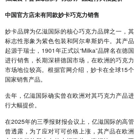
中国官方店未有同款妙卡巧克力销售
妙卡品牌为亿滋国际的核心巧克力品牌之一，其
标志性形象为紫色包装和阿尔卑斯奶牛。其产品
起源于瑞士，1901年正式以“Milka”品牌名在德国
进行销售，长期深耕德国市场，在欧洲的巧克力
市场地位较高。根据官网介绍，妙卡在全球15个
国家销售产品。
去年，亿滋国际确实曾在欧洲对其巧克力产品进
行大幅提价。
在2025年的三季报财报会议上，亿滋国际的高管
曾透露，为了应对可可价格上涨，其产品在欧洲