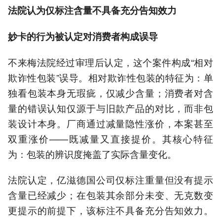
法院认为仅标注含量不具备充分告知效力
妙卡的
行为
被认定对消费者构成误导
不来梅法院经过审理后认定，这个案件构成“相对
欺诈性包装”误导。相对欺诈性包装的特征为：单
独看包装本身无瑕疵，仅减少含量；消费者对含
量的错误认知仅源于与旧款产品的对比，而非包
装设计本身。厂商通过减量隐性涨价，本案甚至
双重涨价——既减量又直接提价。其核心特征
为：包装的辨识度掩盖了实际含量变化。
法院认定，亿滋德国公司仅标注重量但没有提示
含量已经减少；在包装其余部分未变、无克数变
更提示的前提下，该标注不具备充分告知效力。