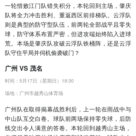
一轮惜败江门队错失积分，本轮回到主场，肇庆
队将全力冲击胜利、重返西区前排梯队。云浮队
则是典型的防守型队伍，前两轮全部战平且零失
球，防守体系布置严密，但进攻端始终陷入进球
荒。本场是肇庆队攻破云浮队铁桶阵，还是云浮
队守住平局并伺机偷袭破门？
广州 VS 茂名
时间：5月17日（星期日）19:30
场地：广州市越秀山体育场
广州队在取得揭幕战胜利后，上一轮在雨战中与
中山队互交白卷。球队前两场保持零失球，后防
线交出令人满意的答卷。本轮回到越秀山主场，