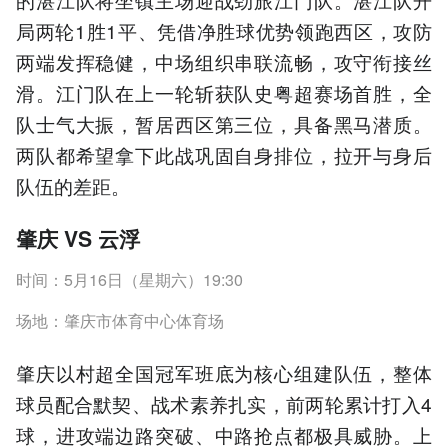
局两轮1胜1平、凭借净胜球优势领跑西区，攻防
两端发挥稳健，中场组织串联流畅，攻守衔接丝
滑。江门队在上一轮斩获队史粤超赛场首胜，全
队士气大振，暂居西区第三位，具备黑马潜质。
两队都希望拿下此战巩固自身排位，拉开与身后
队伍的差距。
肇庆 VS 云浮
时间：5月16日（星期六）19:30
场地：肇庆市体育中心体育场
肇庆以村超全国冠军班底为核心组建队伍，整体
球员配合默契、战术素养扎实，前两轮累计打入4
球，进攻端边路突破、中路抢点都极具威胁。上