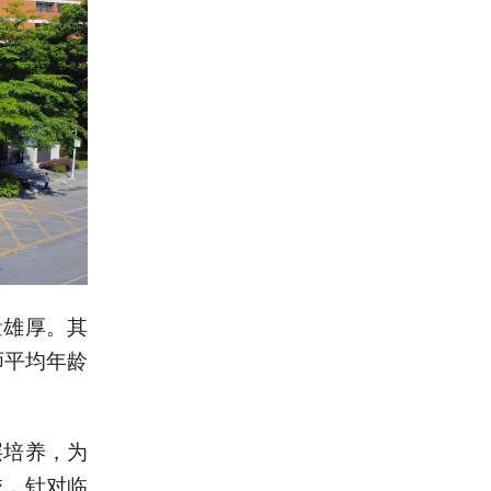
量雄厚。其
师平均年龄
层培养，为
校，针对临