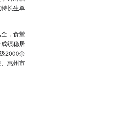
媒特长生单
。
俱全，食堂
考成绩稳居
2000余
校、惠州市