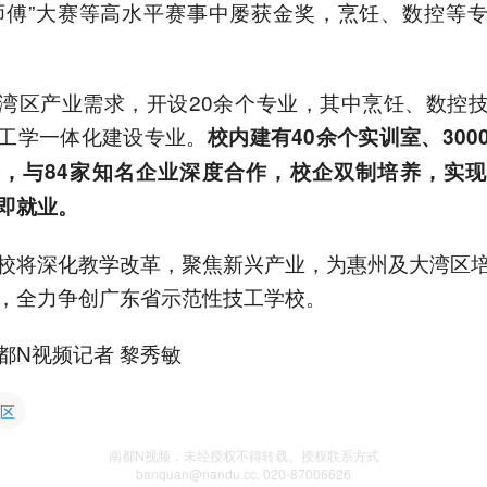
师傅”大赛等高水平赛事中屡获金奖，烹饪、数控等
湾区产业需求，开设20余个专业，其中烹饪、数控
工学一体化建设专业。
校内建有40余个实训室、300
，与84家知名企业深度合作，校企双制培养，实
即就业。
校将深化教学改革，聚焦新兴产业，为惠州及大湾区
，全力争创广东省示范性技工学校。
都N视频记者 黎秀敏
区
南都N视频，未经授权不得转载、授权联系方式
banquan@nandu.cc. 020-87006626