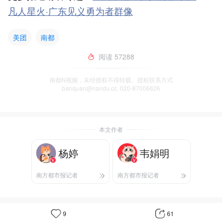
凡人星火·广东见义勇为者群像
美团
南都
阅读
57288
南都N视频，未经授权不得转载、授权联系方式
banquan@nandu.cc. 020-87006626
本文作者
杨婷
韦娟明
南方都市报记者
南方都市报记者
9
61