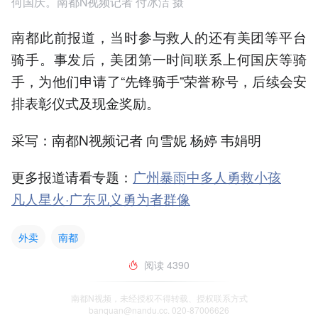
何国庆。南都N视频记者 付冰洁 摄
南都此前报道，当时参与救人的还有美团等平台
骑手。事发后，美团第一时间联系上何国庆等骑
手，为他们申请了“先锋骑手”荣誉称号，后续会安
排表彰仪式及现金奖励。
采写：南都N视频记者 向雪妮 杨婷 韦娟明
更多报道请看专题：
广州暴雨中多人勇救小孩
凡人星火·广东见义勇为者群像
外卖
南都
阅读
4390
南都N视频，未经授权不得转载、授权联系方式
banquan@nandu.cc. 020-87006626