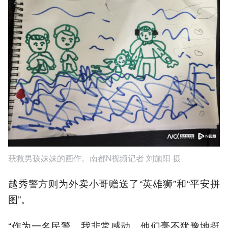
获救男孩妹妹的画作。南都N视频记者 刘施阳 摄
越秀警方则为外卖小哥赠送了“英雄狮”和“平安拼
图”。
“作为一名民警，我非常感动。他们毫不犹豫地挺