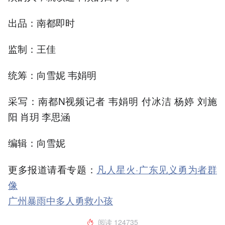
出品：南都即时
监制：王佳
统筹：向雪妮 韦娟明
采写：南都N视频记者 韦娟明 付冰洁 杨婷 刘施
阳 肖玥 李思涵
编辑：向雪妮
更多报道请看专题：
凡人星火·广东见义勇为者群
像
广州暴雨中多人勇救小孩
阅读
124735