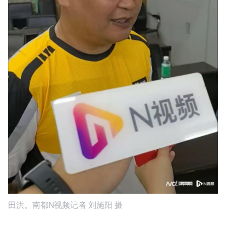
田洪。南都N视频记者 刘施阳 摄