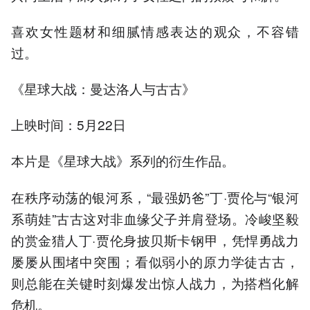
喜欢女性题材和细腻情感表达的观众，不容错
过。
《星球大战：曼达洛人与古古》
上映时间：5月22日
本片是《星球大战》系列的衍生作品。
在秩序动荡的银河系，“最强奶爸”丁·贾伦与“银河
系萌娃”古古这对非血缘父子并肩登场。冷峻坚毅
的赏金猎人丁·贾伦身披贝斯卡钢甲，凭悍勇战力
屡屡从围堵中突围；看似弱小的原力学徒古古，
则总能在关键时刻爆发出惊人战力，为搭档化解
危机。