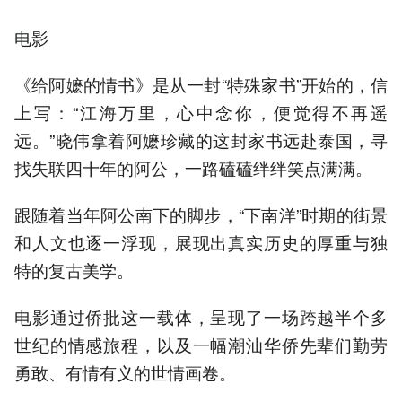
电影
《给阿嬷的情书》是从一封“特殊家书”开始的，信
上写：“江海万里，心中念你，便觉得不再遥
远。”晓伟拿着阿嬷珍藏的这封家书远赴泰国，寻
找失联四十年的阿公，一路磕磕绊绊笑点满满。
跟随着当年阿公南下的脚步，“下南洋”时期的街景
和人文也逐一浮现，展现出真实历史的厚重与独
特的复古美学。
电影通过侨批这一载体，呈现了一场跨越半个多
世纪的情感旅程，以及一幅潮汕华侨先辈们勤劳
勇敢、有情有义的世情画卷。