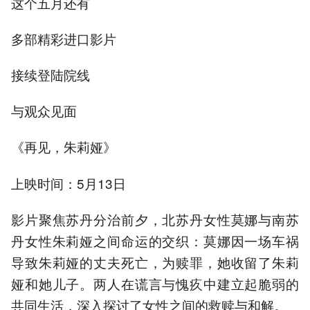
这个五⽉还有
多部精彩进口影⽚
接续登陆院线
与观众见面
《再见，朱莉娅》
上映时间：5月13日
影片聚焦苏丹分治前夕，北苏丹女性莫娜与南苏
丹女性朱莉娅之间命运的交织：莫娜因一场车祸
导致朱莉娅的丈夫死亡，为赎罪，她收留了朱莉
娅和她儿子。两人在谎言与愧疚中建立起脆弱的
共同生活，深入探讨了女性之间的救赎与和解。