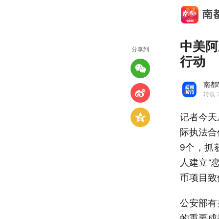
中美阿
分享到
行动
南都
转载
记者今天
际执法合
9个，抓
人建立“
币项目致
公安部有
的重要成