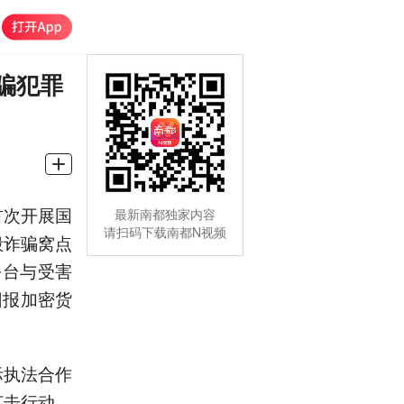
骗犯罪
首次开展国
最新南都独家内容
请扫码下载南都N视频
毁诈骗窝点
平台与受害
回报加密货
际执法合作
打击行动，