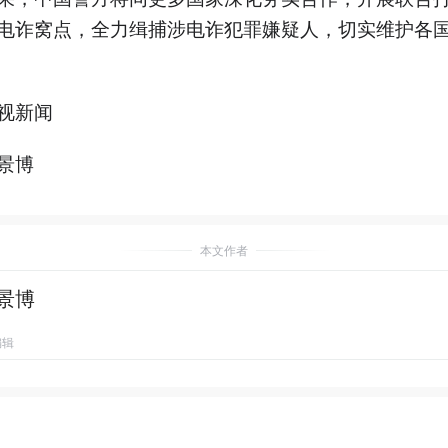
电诈窝点，全力缉捕涉电诈犯罪嫌疑人，切实维护各
视新闻
景博
本文作者
景博
编辑