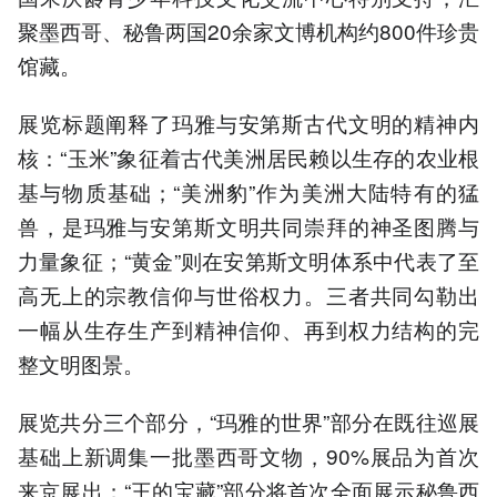
聚墨西哥、秘鲁两国20余家文博机构约800件珍贵
馆藏。
展览标题阐释了玛雅与安第斯古代文明的精神内
核：“玉米”象征着古代美洲居民赖以生存的农业根
基与物质基础；“美洲豹”作为美洲大陆特有的猛
兽，是玛雅与安第斯文明共同崇拜的神圣图腾与
力量象征；“黄金”则在安第斯文明体系中代表了至
高无上的宗教信仰与世俗权力。三者共同勾勒出
一幅从生存生产到精神信仰、再到权力结构的完
整文明图景。
展览共分三个部分，“玛雅的世界”部分在既往巡展
基础上新调集一批墨西哥文物，90%展品为首次
来京展出；“王的宝藏”部分将首次全面展示秘鲁西