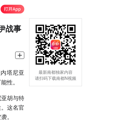
伊战事
理内塔尼亚
最新南都独家内容
请扫码下载南都N视频
可能性。
尼亚胡与特
性。这名官
空袭。