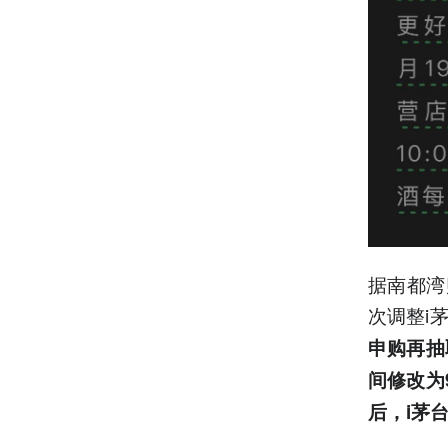
据南都湾
次调整i
申购再抽
间修改为
后，i茅