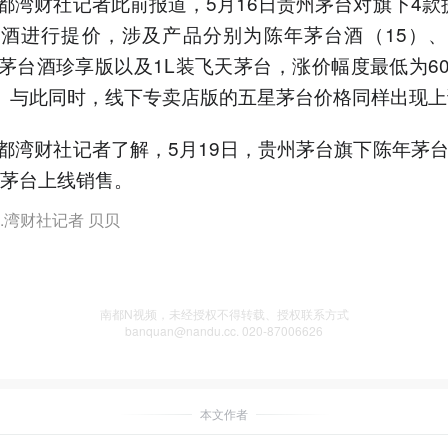
都湾财社记者此前报道，5月16日贵州茅台对旗下4款
酒进行提价，涉及产品分别为陈年茅台酒（15）
茅台酒珍享版以及1L装飞天茅台，涨价幅度最低为6
元。与此同时，线下专卖店版的五星茅台价格同样出现
都湾财社记者了解，5月19日，贵州茅台旗下陈年茅台
i茅台上线销售。
.湾财社记者 贝贝
南都N视频，未经授权不得转载、授权联系方式
banquan@nandu.cc. 020-87006626
本文作者