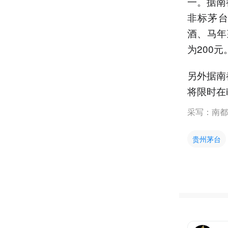
一。据南
非标茅台
酒、马年
为200
另外据南
将限时在
采写：南都
贵州茅台