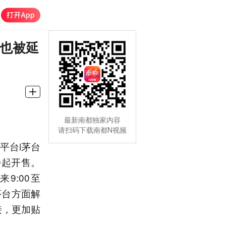
间也被延
最新南都独家内容
请扫码下载南都N视频
平台i茅台
0起开售。
9:00至
州茅台方面解
接，更加贴