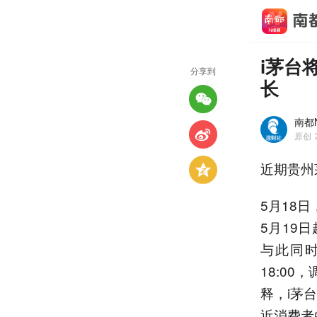
i茅台
分享到
长
南都
原创
近期贵州
5月18
5月19
与此同时
18:00
释，i茅
近消费者