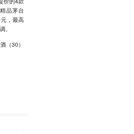
提价的4款
、精品茅台
0元，最高
上调。
酒（30）