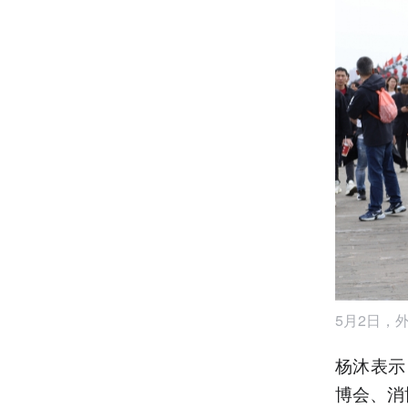
5月2日，
杨沐表示
博会、消