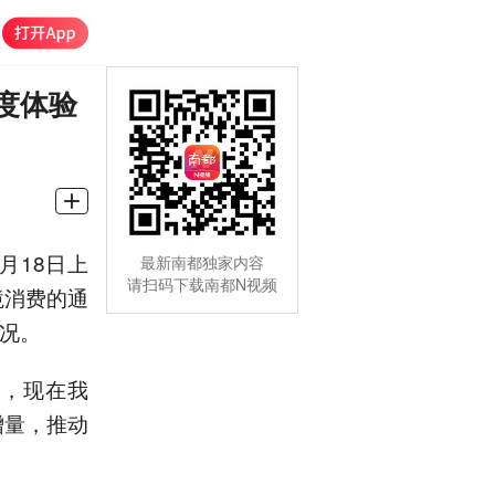
度体验
月18日上
最新南都独家内容
请扫码下载南都N视频
境消费的通
情况。
靡全球，现在我
增量，推动