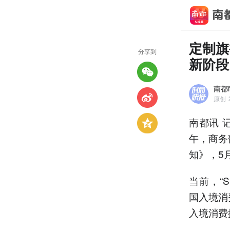
定制旗
分享到
新阶段
南都
原创
南都讯 
午，商务
知》，5
当前，“Sh
国入境消
入境消费