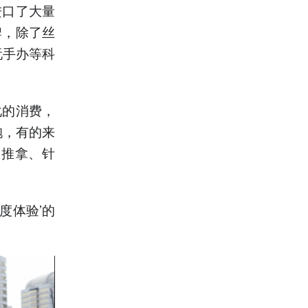
进口了大量
牌，除了丝
玩手办等科
化的消费，
袍，有的来
医推拿、针
度体验’的