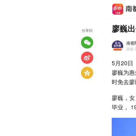
廖巍出
分享到
南都
原创
5月20
廖巍为惠
时免去廖
廖巍，女
毕业， 1