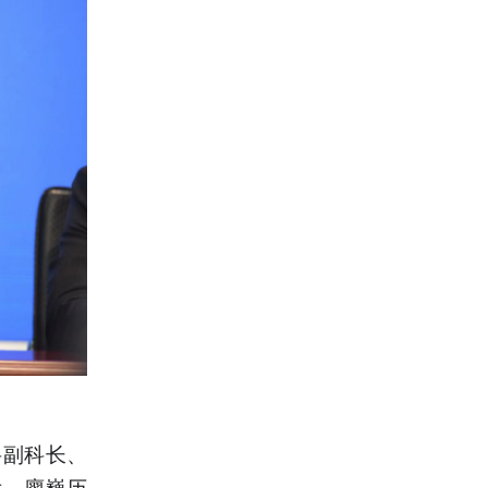
科副科长、
后，廖巍历