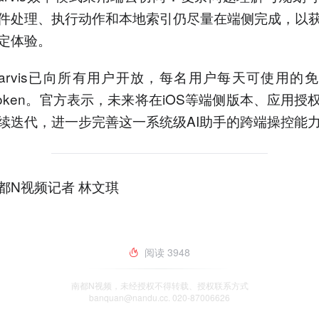
件处理、执行动作和本地索引仍尽量在端侧完成，以
定体验。
arvis已向所有用户开放，每名用户每天可使用的
万Token。官方表示，未来将在iOS等端侧版本、应用授
续迭代，进一步完善这一系统级AI助手的跨端操控能
都N视频记者 林文琪
阅读
3948
南都N视频，未经授权不得转载、授权联系方式
banquan@nandu.cc. 020-87006626