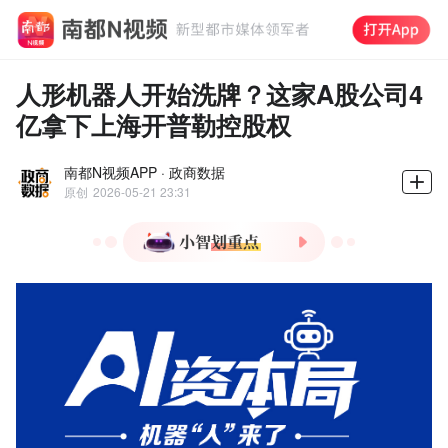
人形机器人开始洗牌？这家A股公司4
亿拿下上海开普勒控股权
南都N视频APP · 政商数据
原创
2026-05-21 23:31
1.开普勒7亿元估值被杭州
柯林收购，成工业人形机器
人首例上市公司控股案例
2.2025年国内人形机器人企
业超140家，宇树全球出货
量第一，智元突破万台量产
3.开普勒2025年营收不足
500万亏损超6000万，面临