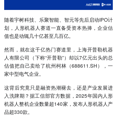
商业化落地与资金压力
4.杭州柯林2025年营收腰斩
亏损702万，跨界并购寻求
随着宇树科技、乐聚智能、智元等先后启动IPO计
业务突破
划，人形机器人赛道一直备受资本热捧，企业估
5.多家上市公司曾入股开普
勒，本次交易估值较初始投
值也是动辄几十亿甚至几百亿。
资下滑近30%
以上内容由AI大模型生成，仅供
然而，就在这千亿热门赛道里，上海开普勒机器
参考
人有限公司（下称“开普勒”）却以7亿元出头的总
估值把自己卖给了杭州柯林（688611.SH），一
家中型电气企业。
这背后究竟只是融资热潮褪去，还是产业发展进
入洗牌期？据工信部官方数据，2025年国内人形
机器人整机企业数量超140家，发布人形机器人产
品超330款。