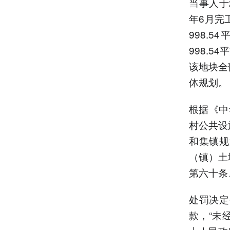
当事人于
年6月完
998.
998.5
该地块全
体规划。
根据《中
村公共设
和集镇规
（镇）土
第六十条
处罚决定
款，“未