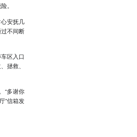
脱险。
耐心安抚几
通过不间断
停车区入口
政、拯救、
。“多谢你
厅”信箱发