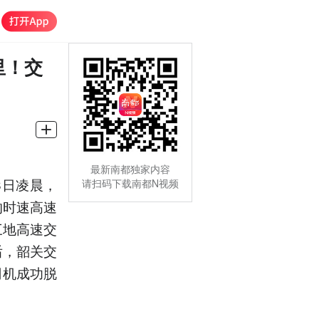
里！交
最新南都独家内容
8日凌晨，
请扫码下载南都N视频
的时速高速
三地高速交
后，韶关交
司机成功脱