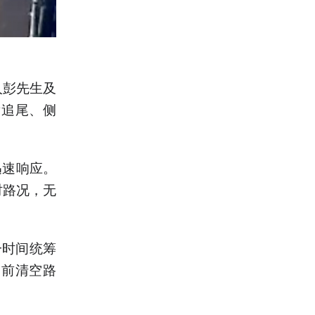
人彭先生及
发追尾、侧
迅速响应。
时路况，无
一时间统筹
提前清空路