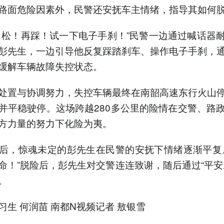
路面危险因素外，民警还安抚车主情绪，指导其如何
！松！再踩！试一下电子手刹！”民警一边通过喊话器
彭先生，一边引导他反复踩踏刹车、操作电子手刹，
缓解车辆故障失控状态。
处置与协调努力，失控车辆最终在南韶高速东行火山
并平稳驶停。这场跨越280多公里的险情在交警、路
方力量的努力下化险为夷。
后，惊魂未定的彭先生在民警的安抚下情绪逐渐平复
命！”脱险后，彭先生对交警连连致谢，随后通过“平安
。
习生 何润苗 南都N视频记者 敖银雪