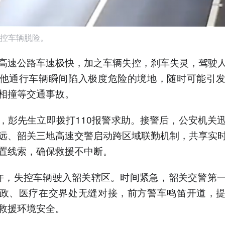
控车辆脱险。
高速公路车速极快，加之车辆失控，刹车失灵，驾驶
他通行车辆瞬间陷入极度危险的境地，随时可能引
相撞等交通事故。
，彭先生立即拨打110报警求助。接警后，公安机关
远、韶关三地高速交警启动跨区域联勤机制，共享实
置线索，确保救援不中断。
许，失控车辆驶入韶关辖区。时间紧急，韶关交警第
政、医疗在交界处无缝对接，前方警车鸣笛开道，
救援环境安全。