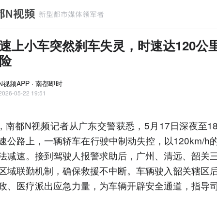
速上小车突然刹车失灵，时速达120公
险
N视频APP · 南都即时
2026-05-22 19:51
日，南都N视频记者从广东交警获悉，5月17日深夜至1
速公路上，一辆轿车在行驶中制动失控，以120km/h
法减速。接到驾驶人报警求助后，广州、清远、韶关
区域联勤机制，确保救援不中断。车辆驶入韶关辖区
政、医疗派出应急力量，为车辆开辟安全通道，指导