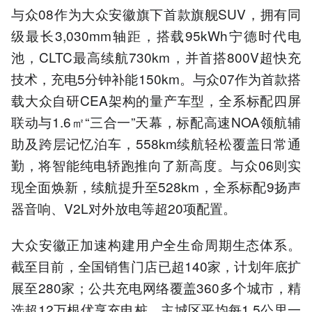
与众08作为大众安徽旗下首款旗舰SUV，拥有同
级最长3,030mm轴距，搭载95kWh宁德时代电
池，CLTC最高续航730km，并首搭800V超快充
技术，充电5分钟补能150km。与众07作为首款搭
载大众自研CEA架构的量产车型，全系标配四屏
联动与1.6㎡“三合一”天幕，标配高速NOA领航辅
助及跨层记忆泊车，558km续航轻松覆盖日常通
勤，将智能纯电轿跑推向了新高度。与众06则实
现全面焕新，续航提升至528km，全系标配9扬声
器音响、V2L对外放电等超20项配置。
大众安徽正加速构建用户全生命周期生态体系。
截至目前，全国销售门店已超140家，计划年底扩
展至280家；公共充电网络覆盖360多个城市，精
选超12万根优享充电桩，主城区平均每1.5公里一