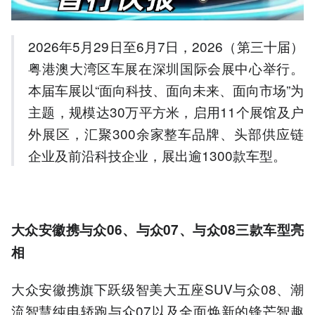
3.沃尔沃新车通过全球严苛
测试，采用全铝底盘和智能
双腔空气悬架，兼顾操控与
2026年5月29日至6月7日，2026（第三十届）
舒适性。
粤港澳大湾区车展在深圳国际会展中心举行。
4.大众安徽加速布局充电网
络，覆盖360城超12万桩，
本届车展以“面向科技、面向未来、面向市场”为
推出行业首个AI事故定损服
主题，规模达30万平方米，启用11个展馆及户
务。
5.沃尔沃纯电车型采用硼钢
外展区，汇聚300余家整车品牌、头部供应链
防护结构，电池可承受15
企业及前沿科技企业，展出逾1300款车型。
吨/cm²压力，重新定义电车
安全。
以上内容由AI大模型生成，仅供
参考
大众安徽携与众06、与众07、与众08三款车型亮
相
大众安徽携旗下跃级智美大五座SUV与众08、潮
流智慧纯电轿跑与众07以及全面焕新的锋芒智趣