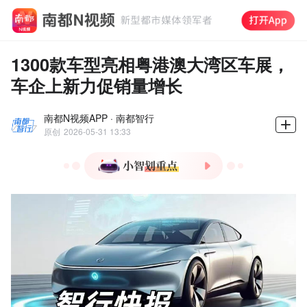
1300款车型亮相粤港澳大湾区车展，
车企上新力促销量增长
南都N视频APP · 南都智行
原创
2026-05-31 13:33
1.大众安徽携三款纯电车型
亮相粤港澳大湾区车展，旗
舰SUV与众08续航730km支
持800V快充。
2.沃尔沃EX90/ES90上市，
搭载第三代电驱系统，百公
里加速最快3.9秒，制动距
离仅35米。