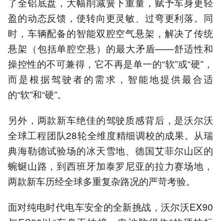
了全铝底盘，大幅削减簧下重量，赋予车身更轻
盈的动态反馈，使转向更灵敏、过弯更利落。同
时，车辆配备的智能双腔空气悬架，解决了传统
悬架（包括单腔空悬）的最大矛盾——舒适性和
操控性的不可兼得，它不再是单⼀的“软”或“硬”，
而是根据驾驶者的需求，智能地提供最合适
的“软”和“硬”。
另外，两款新车绝佳的驾驶质感背后，是沃尔沃
全球工程团队28轮全维度精细调校的成果。从瑞
典海勒德试验场的冰天雪地、德国艾菲尔山区的
蜿蜒山路，到西班牙加泰罗尼亚的拉力赛场地，
两款新车历经全球多重复杂路况的严苛考验。
面对纯电时代电车安全的全新挑战，沃尔沃EX90