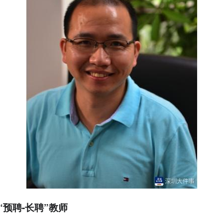
“预聘-长聘”教师