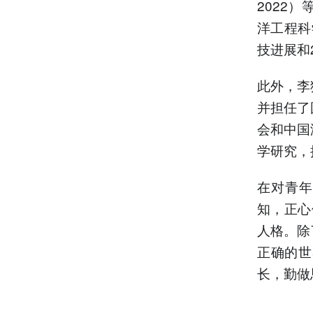
2022
洋工程科
技进展和
此外，李
并担任了
会和中国
学研究，
在对青年
知，正心
人格。除
正确的世
长，勤做