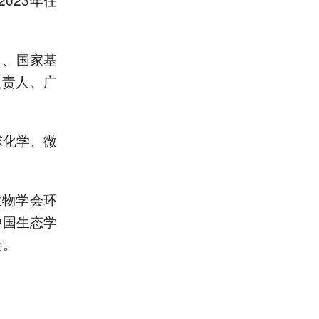
）、国家基
负责人、广
球化学、微
生物学会环
中国生态学
委。