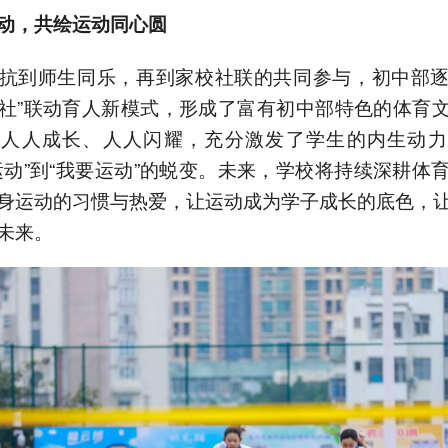
动，共绘运动同心圆
抗到师生同乐，再到家校社联的共同参与，初中部
校-社”联动育人新模式，形成了富有初中部特色的体育
、人人成长、人人闪耀，充分激发了学生的内生动力
运动”到“我要运动”的蜕变。未来，学校将持续深耕体
身运动的习惯与热爱，让运动成为学子成长的底色，
未来。