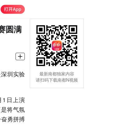
赛圆满
是深圳实验
最新南都独家内容
请扫码下载南都N视频
月1日上演
更是将气氛
子奋勇拼搏