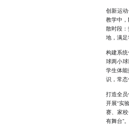
创新运动
教学中，
散时段：
地，满足
构建系统
球两小球
学生体能
识，常态
打造全员
开展“实
赛、家校
有舞台”