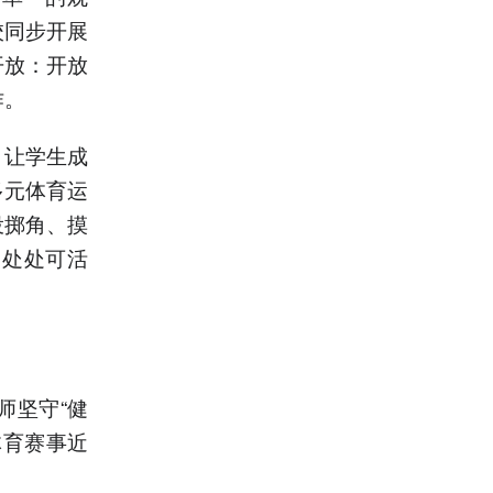
校同步开展
开放：开放
作。
，让学生成
多元体育运
投掷角、摸
、处处可活
师坚守“健
体育赛事近