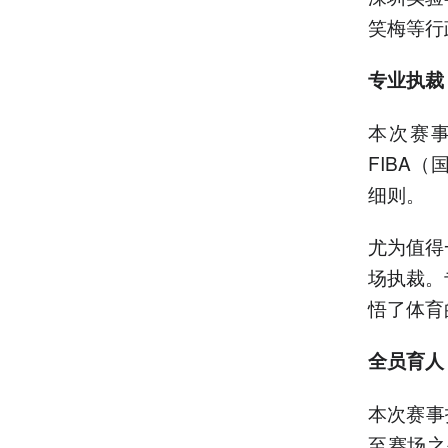
笑梅等行
专业执裁
本次赛
FIBA
细则。
尤为值得
场执裁。
悟了体育
全员育人
本次赛事
至赛场之