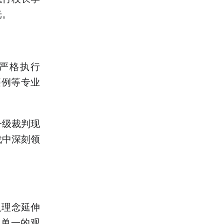
光。
严格执行
违例等专业
一级裁判现
战中深刻领
人理念延伸
出单一的观