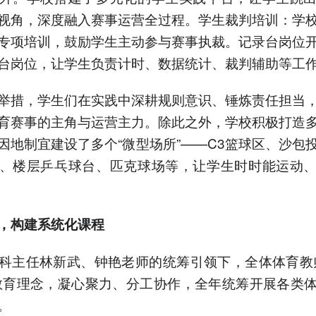
视角，深度融入赛事运营全过程。学生裁判培训：学
专项培训，鼓励学生主动参与赛事执裁。记录台岗位
台岗位，让学生负责计时、数据统计、裁判辅助等工
举措，学生们在实践中深耕规则意识、锤炼责任担当
育赛事的主角与运营主力。除此之外，学校积极打造
因地制宜建设了多个“微型场所”——C3篮球区、沙包
、楼层乒乓球台、匹克球场等，让学生时时能运动
，
构建系统化课程
科主任林新武、钟艳老师的统筹引领下，全体体育教
教育理念，凝心聚力、分工协作，全年统筹开展各类
。