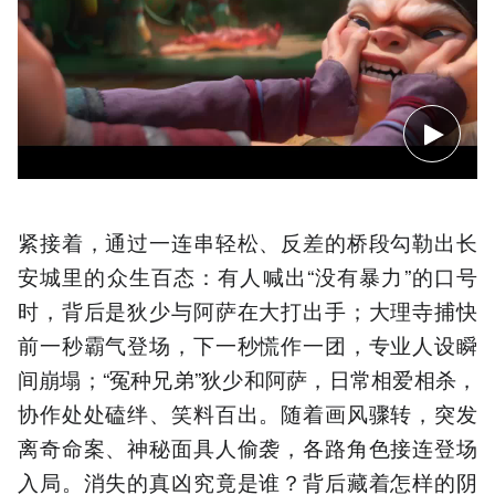
紧接着，通过一连串轻松、反差的桥段勾勒出长
安城里的众生百态：有人喊出“没有暴力”的口号
时，背后是狄少与阿萨在大打出手；大理寺捕快
前一秒霸气登场，下一秒慌作一团，专业人设瞬
间崩塌；“冤种兄弟”狄少和阿萨，日常相爱相杀，
协作处处磕绊、笑料百出。随着画风骤转，突发
离奇命案、神秘面具人偷袭，各路角色接连登场
入局。消失的真凶究竟是谁？背后藏着怎样的阴