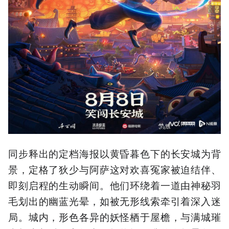
同步释出的定档海报以黄昏暮色下的长安城为背
景，定格了狄少与阿萨这对欢喜冤家被迫结伴、
即刻启程的生动瞬间。他们环绕着一道由神秘羽
毛划出的幽蓝光晕，如被无形线索牵引着深入迷
局。城内，形色各异的妖怪栖于屋檐，与满城璀