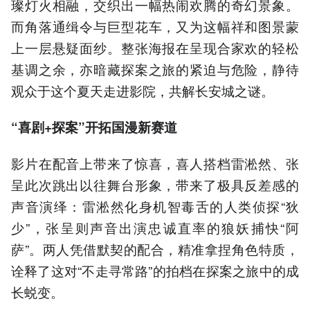
璨灯火相融，交织出一幅热闹欢腾的奇幻景象。
而角落通缉令与巨型花车，又为这幅祥和图景蒙
上一层悬疑面纱。整张海报在呈现合家欢的轻松
基调之余，亦暗藏探案之旅的紧迫与危险，静待
观众于这个夏天走进影院，共解长安城之谜。
“喜剧+探案”开拓国漫新赛道
影片在配音上带来了惊喜，喜人搭档雷淞然、张
呈此次跳出以往舞台形象，带来了极具反差感的
声音演绎：雷淞然化身机智毒舌的人类侦探“狄
少”，张呈则声音出演忠诚直率的狼妖捕快“阿
萨”。两人凭借默契的配合，精准拿捏角色特质，
诠释了这对“不走寻常路”的拍档在探案之旅中的成
长蜕变。