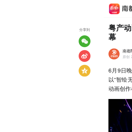
粤产动
分享到
幕
南都
原创
6月9日
以“智绘
动画创作