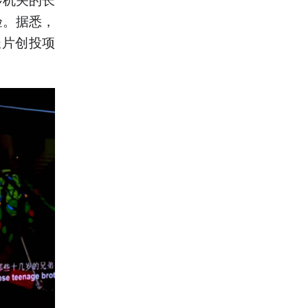
验。据悉，
长片创投项