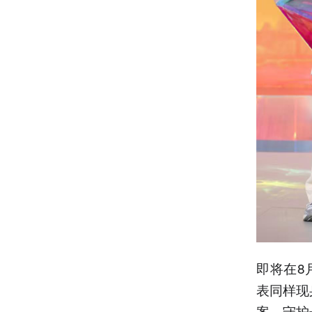
即将在8
表同样现
案、守护