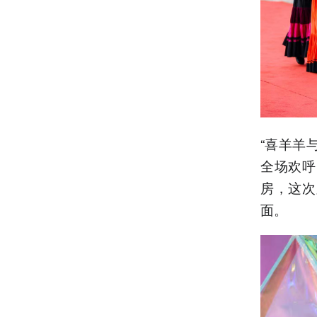
“喜羊羊
全场欢呼
房，这次
面。