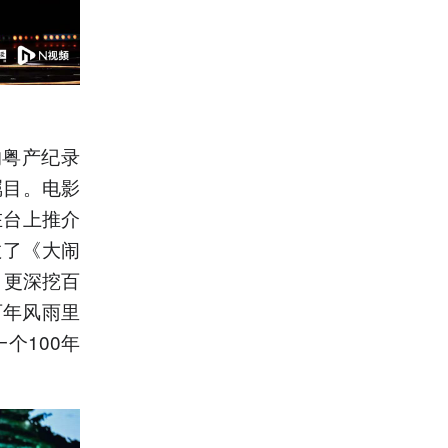
的粤产纪录
瞩目。电影
在台上推介
敬了《大闹
，更深挖百
百年风雨里
个100年