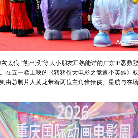
与灰太狼”“熊出没”等大小朋友耳熟能详的广东IP悉数
。在五一档上映的《猪猪侠大电影之竞速小英雄》
则由总制片人黄龙带着两位主角猪猪侠、星航与在