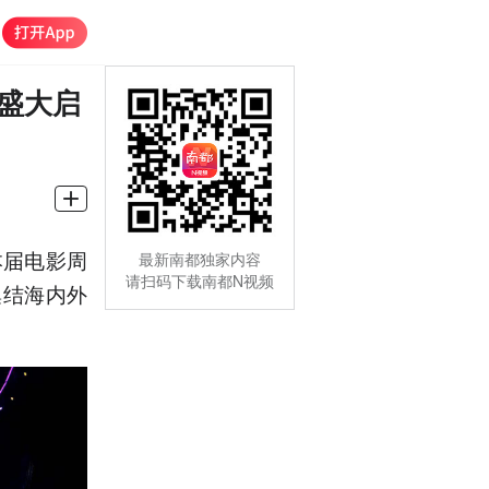
周盛大启
本届电影周
最新南都独家内容
请扫码下载南都N视频
集结海内外