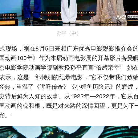
孙平（中）
式现场，刚在6月5日亮相广东优秀电影观影推介会
国动画100年》作为本届动画电影周的开幕影片备受
京电影学院动画学院副教授孙平直言“倍感荣幸”。她
表示，这是一部特别的纪录电影，“它不仅带我们致
经典，重温了《哪吒传奇》《小鲤鱼历险记》的辉煌
史背后鲜为人知的故事。从1922年—2022年，它从
国动画的魂和根，既是对来路的深情回望，更是为下一
光。”