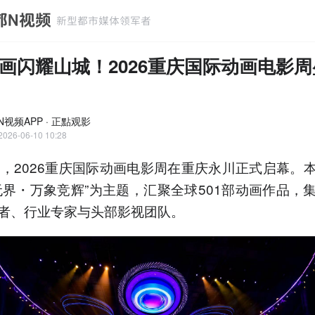
画闪耀山城！2026重庆国际动画电影
N视频APP · 正點观影
2026-06-10 10:28
晚，2026重庆国际动画电影周在重庆永川正式启幕。
无界・万象竞辉”为主题，汇聚全球501部动画作品，
者、行业专家与头部影视团队。