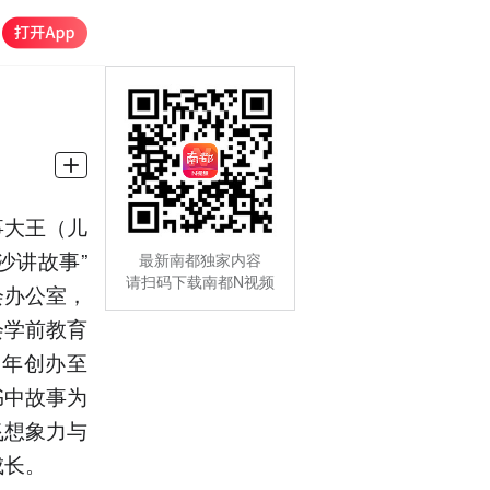
事大王（儿
沙讲故事”
最新南都独家内容
请扫码下载南都N视频
会办公室，
会学前教育
7年创办至
书中故事为
飞想象力与
成长。