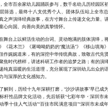
，全市百余家幼儿园踊跃参与，数千名幼儿历经园区
层筛选，最终十八支优秀个人、团体队伍站上全市
真之声演绎经典故事，在方寸舞台上传递文化力量、
童心向国、向善向美的真挚情怀。
在舞台上以鲜活生动的台词、灵动饱满的肢体演绎，
》《花木兰》《屠呦呦奶奶的“魔法汤”》《移山填海
佳作娓娓道来，有的深挖中华传统典故，致敬古代先
聚焦时代榜样，讲述科研工作者的追梦之路；有的演
递纯真温暖的生活道理，充分展现了深圳幼儿出众的
力与深厚的文化感知力。
了解到，历经十九年深耕打磨，“沙沙讲故事”早已成
标杆性品牌文化活动，先后斩获“七彩年华・深圳市
动季十佳人气活动”“百佳市民满意项目”“深圳市未成