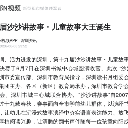
届沙沙讲故事・儿童故事大王诞生
N视频APP · 深圳资讯
2026-06-08 23:52
润、活力迸发的深圳，第十九届沙沙讲故事・儿童故
决赛于6月7日在深圳书城中心城圆满收官。此次 “沙
圳市委宣传部、深圳市教育局指导，深圳读书月组委
集团主办、各区（新区）教育局承办，深圳市教育学
会、深圳书城中心城联合协办。“沙沙讲故事”自200
过十九载春秋，赛事面向全市学前幼儿群体，以演绎
，让幼儿在沉浸式故事演绎中夯实语言表达能力、放
厚植阅读兴趣，让清脆的翻书声伴随每一位孩童向阳