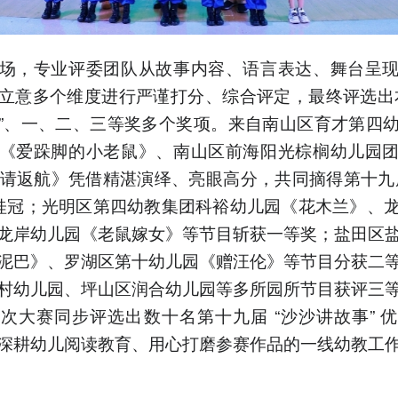
场，专业评委团队从故事内容、语言表达、舞台呈
立意多个维度进行严谨打分、综合评定，最终评选出
”、一、二、三等奖多个奖项。来自南山区育才第四
《爱跺脚的小老鼠》、南山区前海阳光棕榈幼儿园
92 请返航》凭借精湛演绎、亮眼高分，共同摘得第十九
 桂冠；光明区第四幼教集团科裕幼儿园《花木兰》、
龙岸幼儿园《老鼠嫁女》等节目斩获一等奖；盐田区
泥巴》、罗湖区第十幼儿园《赠汪伦》等节目分获二
村幼儿园、坪山区润合幼儿园等多所园所节目获评三
次大赛同步评选出数十名第十九届 “沙沙讲故事” 
深耕幼儿阅读教育、用心打磨参赛作品的一线幼教工