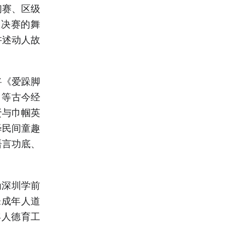
初赛、区级
总决赛的舞
讲述动人故
将《爱跺脚
》等古今经
贤与巾帼英
绎民间童趣
语言功底、
为深圳学前
未成年人道
年人德育工