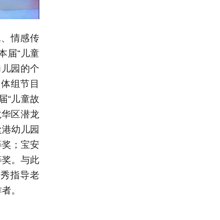
现、情感传
本届“儿童
幼儿园的个
团体组节目
届“儿童故
龙华区潜龙
盐港幼儿园
等奖；宝安
等奖。与此
优秀指导老
作者。