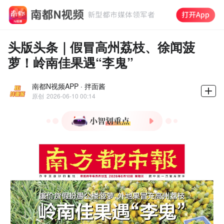
头版头条｜假冒高州荔枝、徐闻菠
萝！岭南佳果遇“李鬼”
南都N视频APP · 拌面酱
原创
2026-06-10 00:14
1.岭南佳果遭遇假冒侵权，
区域品牌保卫战打响
2.东莞90后返乡创客，让非
遗龙舟文化和文创产品“组
CP”
3.蓝领收入增速连续7年超
白领
4.起底“AI霸总” 围猎老年人