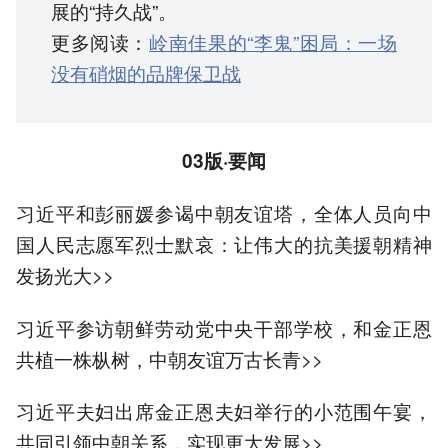
展的“持久战”。
更多阅读：
岭南佳果的“李鬼”困局：一场
没有硝烟的品牌保卫战
03版·要闻
习近平和彭丽媛参谒中朝友谊塔，全体人员向中
国人民志愿军烈士默哀：让伟大的抗美援朝精神
发扬光大>>
习近平参访朝鲜劳动党中央干部学校，和金正恩
共植一株枞树，中朝友谊万古长青>>
习近平夫妇出席金正恩夫妇举行的小范围午宴，
共同引领中朝关系，实现更大发展>>