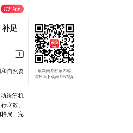
，补足
划和自然资
最新南都独家内容
请扫码下载南都N视频
联动统筹机
运行底数、
间格局、完