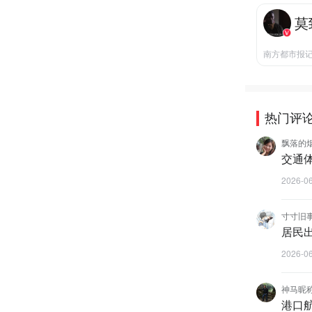
莫
南方都市报
热门评
飘落的烟
交通
2026-0
寸寸旧
居民
2026-0
神马昵
港口