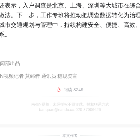
还表示，入户调查是北京、上海、深圳等大城市在综
做法。下一步，工作专班将推动把调查数据转化为治
城市交通规划与管理中，持续构建安全、便捷、高效
系。
闻部出品
N视频记者 莫郅骅 通讯员 穗规资宣
阅读
8249
南都N视频，未经授权不得转载、授权联系方式
banquan@nandu.cc. 020-87006626
本文作者