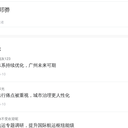
郅骅
记者
论
灰123
体系持续优化，广州未来可期
6-10
事光
出行痛点被重视，城市治理更人性化
6-10
称不受欢迎呢
航运专题调研，提升国际航运枢纽能级