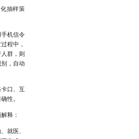
优化抽样策
用手机信令
查过程中，
行人群，则
识别，自动
路卡口、互
准确性。
面解释：
勤、就医、