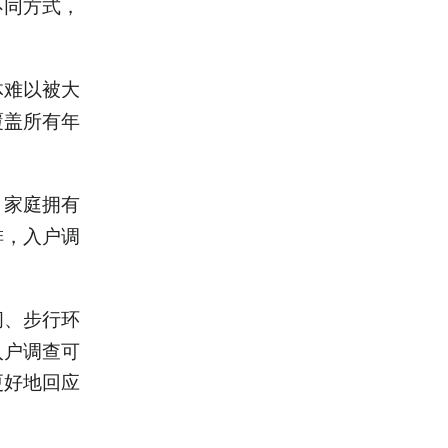
不同方式，
体难以被大
覆盖所有年
家庭拥有
。
排，入户调
间、步行环
入户调查可
更好地回应