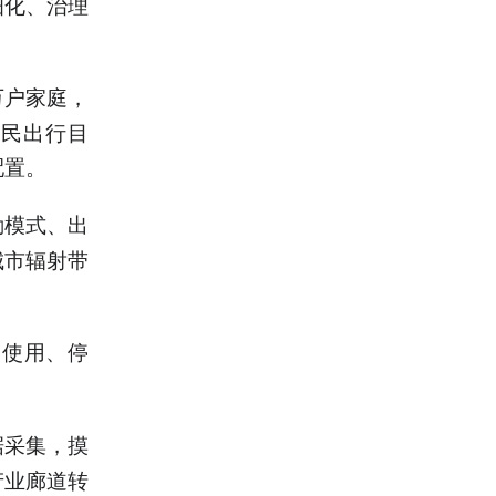
细化、治理
万户家庭，
居民出行目
配置。
勤模式、出
城市辐射带
辆使用、停
据采集，摸
产业廊道转