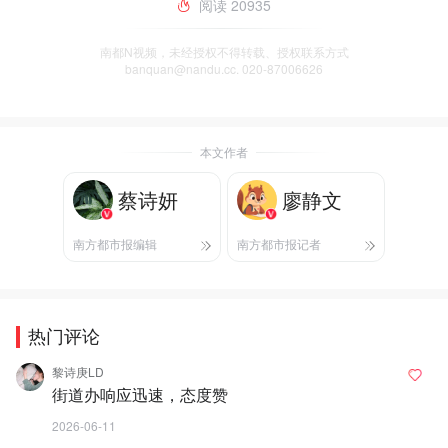
阅读
20935
南都N视频，未经授权不得转载、授权联系方式
banquan@nandu.cc. 020-87006626
本文作者
蔡诗妍
廖静文
南方都市报编辑
南方都市报记者
热门评论
黎诗庚LD
街道办响应迅速，态度赞
2026-06-11