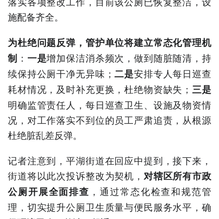
落实各项整改工作，目前该公厕已恢复整洁，设
施配备齐全。
为杜绝问题反弹，管护单位将建立常态化管理机
：
增加保洁消杀频次，做到随脏随清，持
制
一是
续保持公厕干净无异味；
安排专人每日巡查
二是
耗材情况，及时补充更换，杜绝物资缺失；
三是
明确监管责任人，每日巡查卫生、设施及物资情
况，对工作落实不到位的员工严肃追责，从根源
杜绝脏乱差反弹。
记者注意到，平湖街道在回应中提到，接下来，
街道将以此次投诉整改为契机，
对辖区所有市政
，通过常态化检查和规范管
公厕开展全面排查
理，切实提升公厕卫生质量与便民服务水平，确