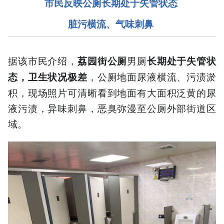
市民反映
公厕长期处于失管状态
脏污横流、气味刺鼻
据该市民介绍，
男厕
荔园街公厕
长期处于失管状
，公厕地面尿液横流、污渍淤
态，卫生状况极差
积，现场照片可清晰看到地面有大面积泛黄的尿
液污渍，异味刺鼻，恶臭弥漫至公厕外部街道区
域。