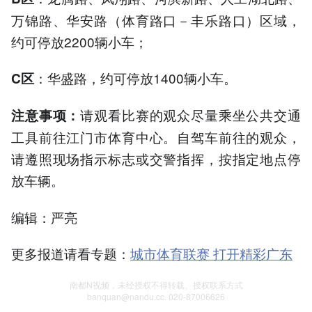
万锦路、华安路（体育路口－丰乐路口）区域，
约可停放2200辆小车；
：华盛路，约可停放1400辆小车。
C区
请观看比赛的观众尽量乘坐公共交通
注意事项：
工具前往江门市体育中心。自驾车前往的观众，
请遵照现场指示标志或交警指挥，按指定地点停
放车辆。
编辑：严亮
更多报道请看专题：
城市体育联赛 打开精彩广东
南都N视频，未经授权不得转载、授权联系方式
banquan@nandu.cc. 020-87006626