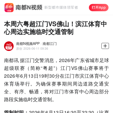
本周六粤超江门VS佛山！滨江体育中
心周边实施临时交通管制
南都N视频APP · 南都江门
原创
2026-06-11 09:36
南都讯 据江门交警消息，2026年广东省城市足球
超级联赛（简称“粤超”）江门VS佛山赛事将于
2026年6月13日19时30分在江门市滨江体育中心
体育场举行。为确保赛事期间周边道路交通安
全、有序、畅通，将对江门市体育中心周边部分
路段实施临时交通管制。
2026年6月13日16:30至22:30（比赛
管制时间：