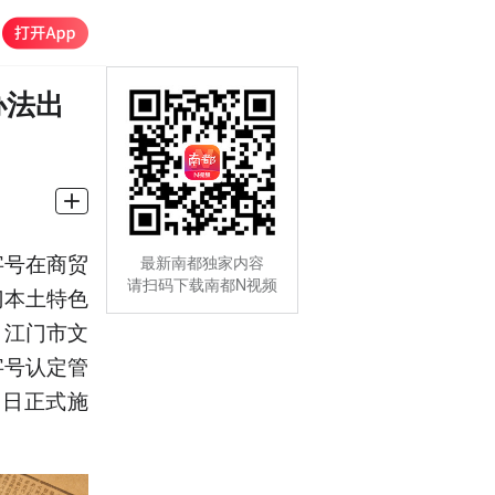
办法出
字号在商贸
最新南都独家内容
请扫码下载南都N视频
门本土特色
、江门市文
字号认定管
1日正式施