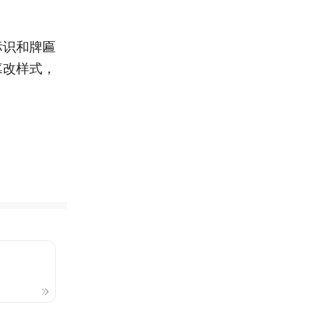
标识和牌匾
篡改样式，