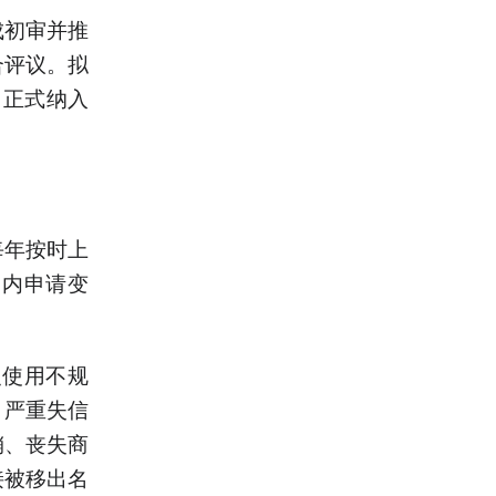
成初审并推
合评议。拟
，正式纳入
每年按时上
日内申请变
识使用不规
、严重失信
销、丧失商
接被移出名