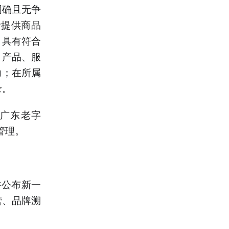
明确且无争
活提供商品
；具有符合
、产品、服
力；在所属
录。
“广东老字
管理。
并公布新一
营、品牌溯