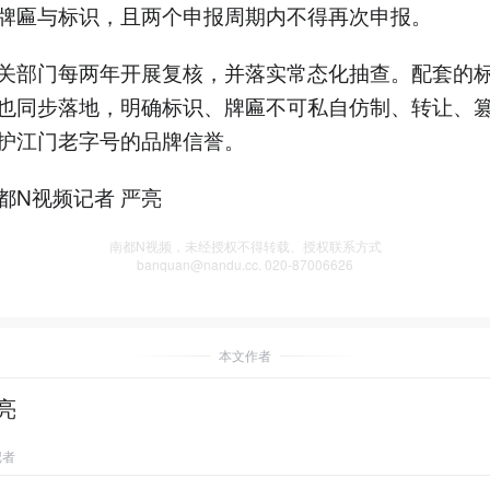
牌匾与标识，且两个申报周期内不得再次申报。
关部门每两年开展复核，并落实常态化抽查。配套的
也同步落地，明确标识、牌匾不可私自仿制、转让、
护江门老字号的品牌信誉。
都N视频记者 严亮
南都N视频，未经授权不得转载、授权联系方式
banquan@nandu.cc. 020-87006626
本文作者
亮
记者