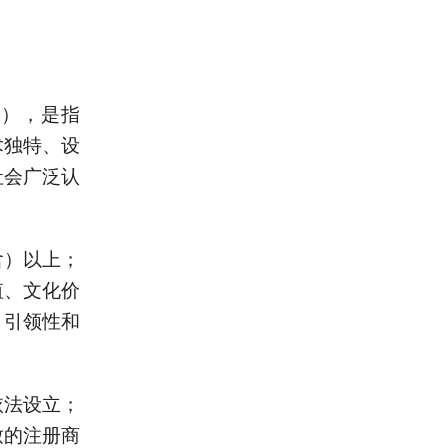
nd），是指
术独特、设
社会广泛认
含）以上；
值、文化价
、引领性和
依法设立；
致的注册商