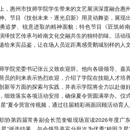
上，惠州市技师学院学生带来的文艺展演深度融合惠
神。节目《技创未来・逐光启新》用灵动舞姿，展现
勇追梦、锐意进取的精神面貌；特色节目《匠筑岭
演绎技艺传承与岭南文化交融共生的独特韵味。活动
递给来宾品鉴，让在场人员近距离感受鹅城别样的人
师学院党委书记张云义致欢迎辞。他向各级领导、嘉
营员的到来表示热烈欢迎，介绍了学院在技能人才培
创新等方面的探索与实践，并表示学院将全力以赴做
，细致落实各项活动安排，确保夏令营圆满举办。仪
之星”夏令营宣传视频，通过往届精彩画面回顾活动育人
职协第四届常务副会长范奎银现场宣读2026年度广
之星”评选结果。与会领导嘉宾分批次为优秀“校园之星