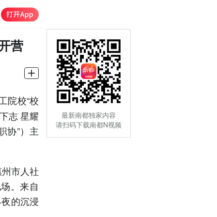
州开营
工院校“校
下志 星耀
最新南都独家内容
请扫码下载南都N视频
职协”）主
惠州市人社
现场。来自
4夜的沉浸