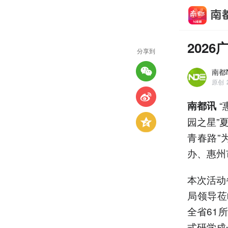
202
分享到
南都
原创
“
南都讯
园之星”
青春路”
办、惠州
本次活动
局领导莅
全省61
式研学成