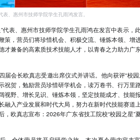
”代表、惠州市技师学院学生孔雨鸿发言。
星”代表、惠州市技师学院学生孔雨鸿在发言中表示，
鞭策，营员们将珍惜机会、积极交流、锤炼本领、增
德才兼备的高素质技术技能人才，以青春之力助力广
四届会长欧真志受邀出席仪式并讲话。他向获评“校园
示祝贺，勉励营员珍惜研学机会，读万卷书、行万里
阔视野、增长见识、锤炼本领，坚定技能成才、技能
长融入产业发展和时代大局，努力在新时代技能赛道
后，欧真志宣布：2026年广东省技工院校“校园之星”
后，全体营员将开启研学之旅。本次夏令营内容丰