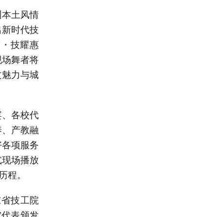
州本土风情
出新时代技
南・技耀惠
现场舞者将
文魅力与城
宾、各校代
养、产教融
好各项服务
式现场播放
历程。
东省技工院
”代表颁发