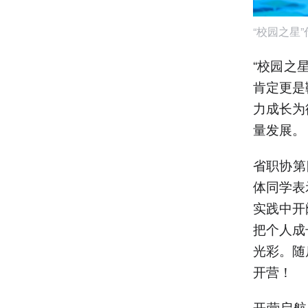
“校园之星
“校园之
肯定更是
力成长为
量发展。
省职协第
体同学表
实践中开
把个人成
光彩。随
开营！
开营启航