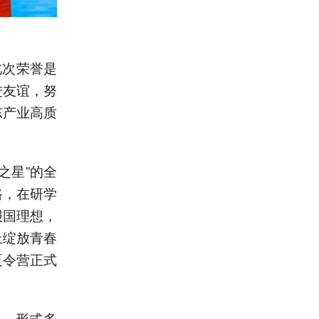
此次荣誉是
进友谊，努
东产业高质
之星”的全
路，在研学
报国理想，
上绽放青春
夏令营正式
富、形式多