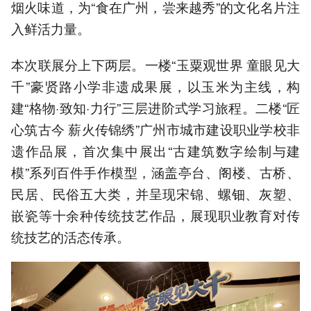
烟火味道，为“食在广州，尝来越秀”的文化名片注
入鲜活力量。
本次联展分上下两层。一楼“玉粟观世界 童眼见大
千”豪贤路小学非遗成果展，以玉米为主线，构
建“格物·致知·力行”三层进阶式学习旅程。二楼“匠
心筑古今 薪火传锦绣”广州市城市建设职业学校非
遗作品展，首次集中展出“古建筑数字绘制与建
模”系列百件手作模型，涵盖亭台、阁楼、古桥、
民居、民俗五大类，并呈现宋锦、螺钿、灰塑、
嵌瓷等十余种传统技艺作品，展现职业教育对传
统技艺的活态传承。