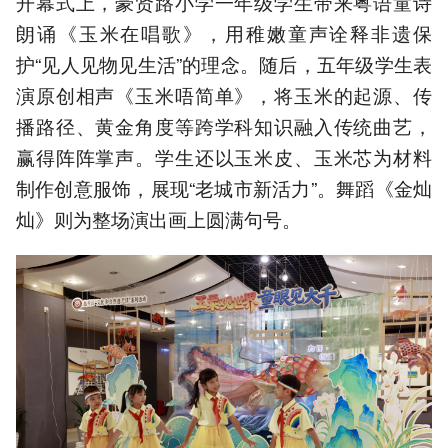
开幕式上，豪贤路小学一年级学生带来粤语童诗
朗诵《玉米在唱歌》，用稚嫩童声诠释非遗保
护“见人见物见生活”的理念。随后，五年级学生表
演原创相声《玉米唔简单》，将玉米的起源、传
播路径、黄金角度等跨学科知识融入传统曲艺，
赢得阵阵掌声。学生还以玉米皮、玉米芯为材料
制作创意服饰，展现“老城市新活力”。舞蹈《金灿
灿》则为整场演出画上圆满句号。