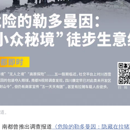
道。
，南都曾推出调查报道
《危险的勒多曼因：隐藏在拉猪