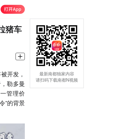
拉猪车
将被开发，
最新南都独家内容
请扫码下载南都N视频
者，勒多曼
统一管理价
令”的背景