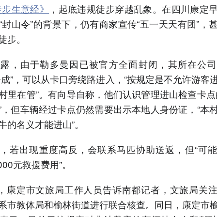
徒步生意经》
，起底违规徒步穿越乱象。在四川康定
“封山令”的背景下，仍有商家宣传“五一天天有团”，
徒步。
透露，由于勒多曼因已被官方全面封闭，其所在公司
分成”，可以从卡口旁绕路进入，“按规定是不允许游客
村里在管”。有向导自称，他们认识管理进山检查卡点
”，但车辆经过卡点仍然需要出示本地人身份证，“本
牛的名义才能进山”。
，若出现重度高反，会联系马匹协助送返，但“可
5000元救援费用”。
日，康定市文旅局工作人员告诉南都记者，文旅局关
系市教体局和榆林街道进行联合核查。同日，康定市