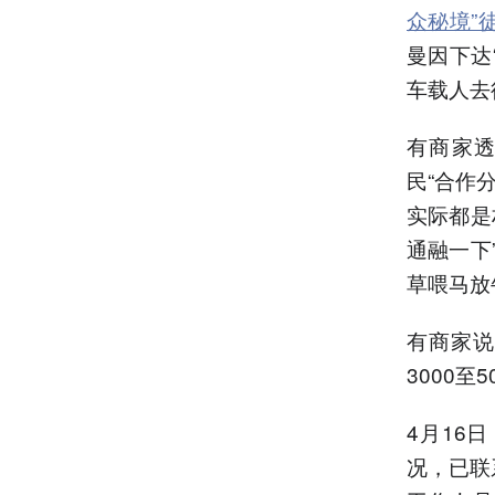
众秘境”
曼因下达
车载人去
有商家
民“合作
实际都是
通融一下
草喂马放
有商家说
3000至
4月16
况，已联