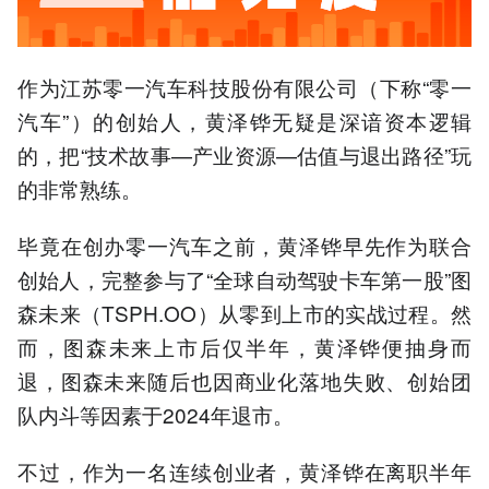
赖代工生产和经销商网络，
导致生产成本高于售价。
4.零一汽车密集融资，2026
作为江苏零一汽车科技股份有限公司（下称“零一
年估值增长1.91倍至70亿
元，但无人驾驶技术落地缓
汽车”）的创始人，黄泽铧无疑是深谙资本逻辑
慢。
的，把“技术故事—产业资源—估值与退出路径”玩
5.创始人黄泽铧及早期投资
者近期套现，引发市场对零
的非常熟练。
一汽车长期发展的质疑。
毕竟在创办零一汽车之前，黄泽铧早先作为联合
以上内容由AI大模型生成，仅供
参考
创始人，完整参与了“全球自动驾驶卡车第一股”图
森未来（TSPH.OO）从零到上市的实战过程。然
而，图森未来上市后仅半年，黄泽铧便抽身而
退，图森未来随后也因商业化落地失败、创始团
队内斗等因素于2024年退市。
不过，作为一名连续创业者，黄泽铧在离职半年