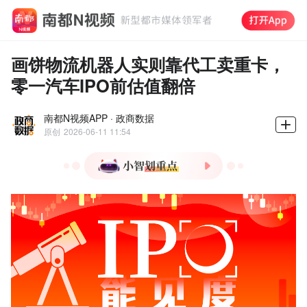
画饼物流机器人实则靠代工卖重卡，
零一汽车IPO前估值翻倍
南都N视频APP · 政商数据
原创
2026-06-11 11:54
1.零一汽车创始人黄泽铧资
本运作娴熟，曾参与图森未
来上市后迅速退出。
2.零一汽车商业化进展迅
猛，2025年新能源重卡销量
突破千辆，但毛利率持续为
负。
3.公司采用轻资产模式，依