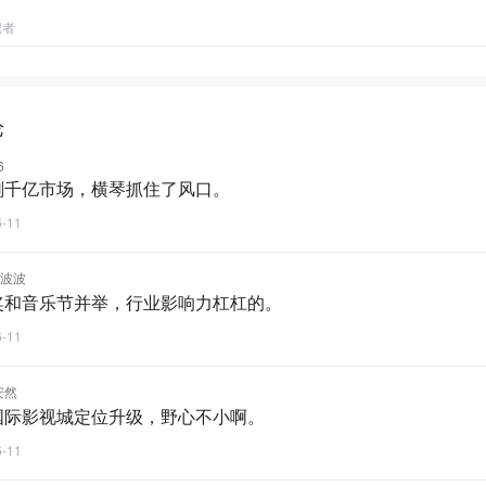
记者
论
6
剧千亿市场，横琴抓住了风口。
6-11
08波波
奖和音乐节并举，行业影响力杠杠的。
6-11
安然
国际影视城定位升级，野心不小啊。
6-11