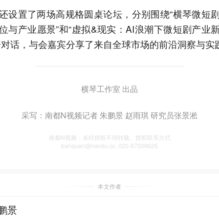
还设置了两场高规格圆桌论坛，分别围绕“横琴微短
位与产业愿景”和“虚拟&现实：AI浪潮下微短剧产业
开对话，与会嘉宾分享了来自全球市场的前沿洞察与实
横琴工作室 出品
采写：南都N视频记者 朱鹏景 赵雨琪 研究员张景淞
南都N视频，未经授权不得转载、授权联系方式
banquan@nandu.cc. 020-87006626
本文作者
鹏景