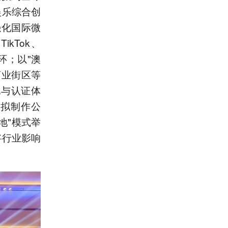
娱乐综合创
强化国际微
kTok、
环；以"澳
商业街区等
地与认证体
虚拟制作公
地"模式举
将行业影响