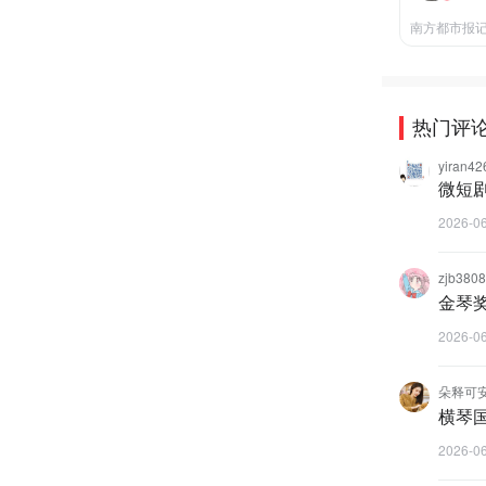
南方都市报
热门评
yiran42
微短
2026-0
zjb38
金琴
2026-0
朵释可
横琴
2026-0