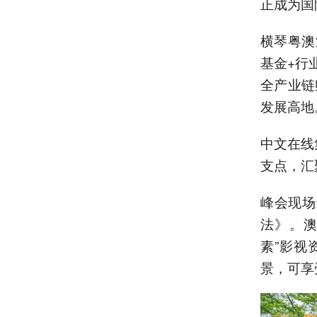
正成为国
横琴粤澳
基金+行
全产业链
发展高地
中文在线
支点，汇
峰会现场
法》。澳
素”影视
景，可享