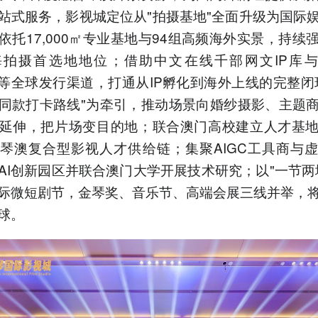
站式服务，影视城定位从"拍摄基地"全面升级为国际
依托17,000㎡专业基地与94组高频海外实景，持续
拍摄首选地地位；借助中文在线千部网文IP库与Ti
ube等全球发行渠道，打通从IP孵化到海外上线的完整闭
同款打卡路线"为牵引，推动场景向婚纱摄影、主题
延伸，把片场变目的地；联合澳门高校建立人才基
琴澳复合型影视人才供给链；集聚AIGC工具商与
AI创新园区并联合澳门大学开展技术研究；以"一节两
际微短剧节，金琴奖、音乐节、高端会展三线并举，
球。