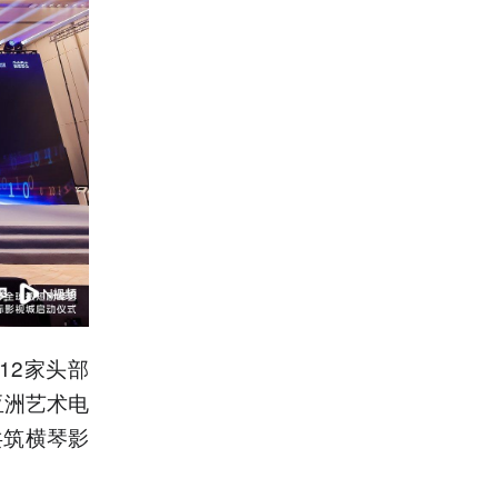
12家头部
亚洲艺术电
共筑横琴影