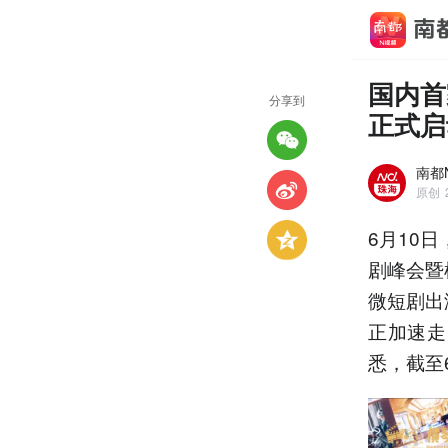
国内首
分享到
正式启
南都
原创
6月10
剧峰会暨
微短剧出
正加速走
悉，截至