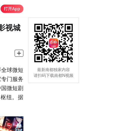
影视城
琴全球微短
最新南都独家内容
请扫码下载南都N视频
家专门服务
中国微短剧
要枢纽。据