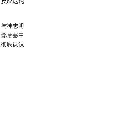
、反应迟钝
色与神志明
血管堵塞中
叔彻底认识