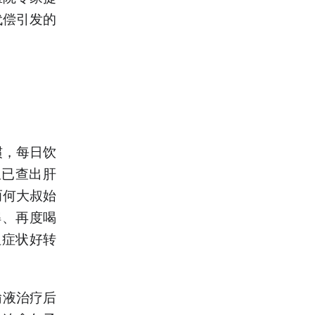
代偿引发的
惯，每日饮
叔已查出肝
而何大叔始
解、再度喝
但症状好转
输液治疗后