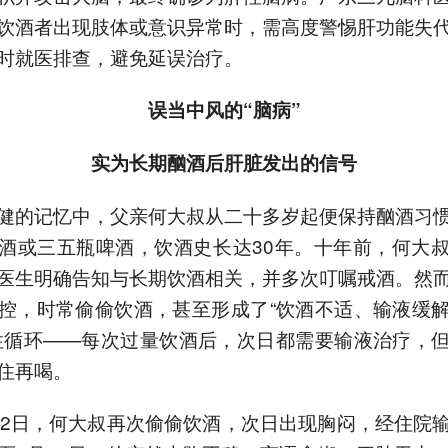
饮酒者出现肢体或意识异常时，需高度警惕肝功能失
3.神经影像显示双侧皮质脊
髓束对称性病变，确诊为肝
时就医排查，避免延误治疗。
硬化失代偿期引发的肝性脑
病。
误当中风的“脑病”
4.专家提醒长期饮酒者出现
意识异常需警惕肝性脑病，
及时就医排查避免误诊。
实为
长期酗酒后
肝脏
发出的
信号
5.肝性脑病是肝功能严重受
损后的危重并发症，可导致
健的记忆中，父亲何大叔从二十多岁起便保持酗酒习
神经功能障碍甚至危及生
酒或三五瓶啤酒，饮酒史长达30年。十年前，何大
命。
医生明确告知与长期饮酒相关，并多次叮嘱戒酒。然
以上内容由AI大模型生成，仅供
参考
控，时常偷偷饮酒，甚至形成了“饮酒不适、输液缓
性循环——每次过量饮酒后，次日都需要输液治疗，
住再喝。
22日，何大叔再次偷偷饮酒，次日出现胸闷，经住院