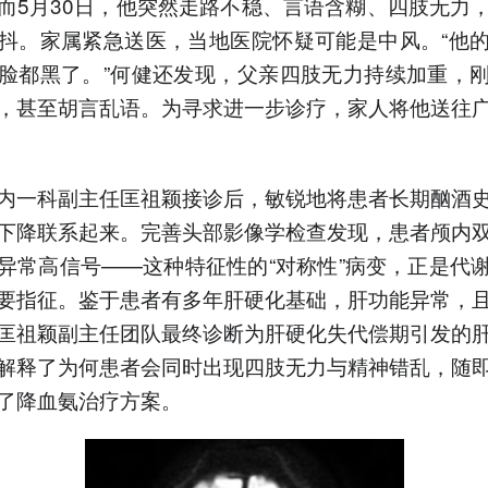
而5月30日，他突然走路不稳、言语含糊、四肢无力
抖。家属紧急送医，当地医院怀疑可能是中风。“他
脸都黑了。”何健还发现，父亲四肢无力持续加重，
，甚至胡言乱语。为寻求进一步诊疗，家人将他送往
内一科副主任匡祖颖接诊后，敏锐地将患者长期酗酒
下降联系起来。完善头部影像学检查发现，患者颅内
异常高信号——这种特征性的“对称性”病变，正是代
要指征。鉴于患者有多年肝硬化基础，肝功能异常，
匡祖颖副主任团队最终诊断为肝硬化失代偿期引发的
解释了为何患者会同时出现四肢无力与精神错乱，随
了降血氨治疗方案。