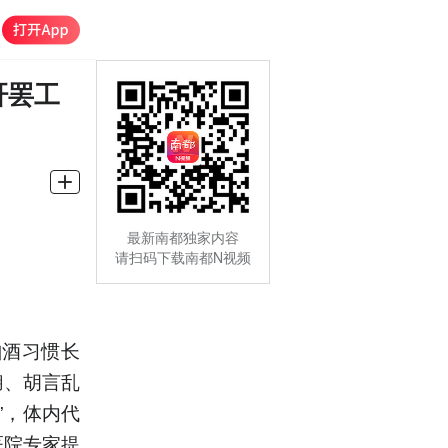
肝罢工
最新南都独家内容
请扫码下载南都N视频
酗酒习惯长
糊、胡言乱
”，体内代
医院专家提