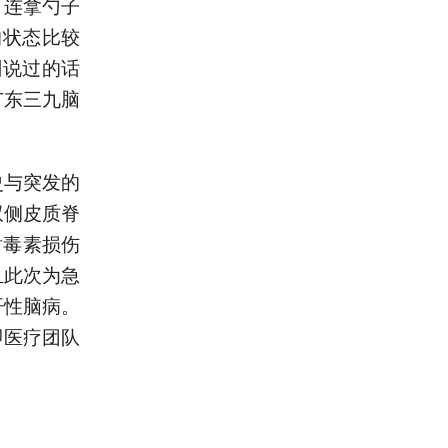
，连拿勺子
的状态比较
刚说过的话
广东三九脑
史与突发的
双侧皮质脊
谢毒素损伤
且此次为急
肝性脑病。
即医疗团队