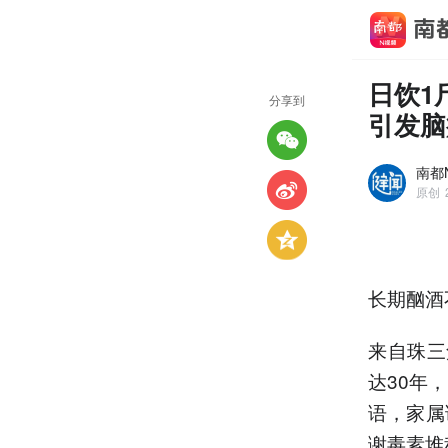
日饮1
分享到
引发脑
南都N
原创
长期酗酒
来自珠三
达30年
语，家属
谢毒素堆