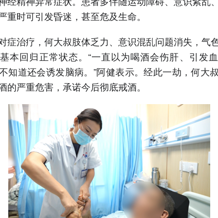
神经精神异常症状。患者多伴随运动障碍、意识紊乱
严重时可引发昏迷，甚至危及生命。
对症治疗，何大叔肢体乏力、意识混乱问题消失，气
基本回归正常状态。“一直以为喝酒会伤肝、引发
不知道还会诱发脑病。”阿健表示。经此一劫，何大
酒的严重危害，承诺今后彻底戒酒。