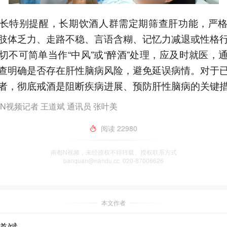
长特别提醒，长期饮酒人群需定期筛查肝功能，严
肢体乏力、走路不稳、言语含糊、记忆力减退或性格
切不可简单当作“中风”或“醉酒”处理，应及时就医，
查明确是否存在肝性脑病风险，避免延误病情。对于
者，彻底戒酒是阻断疾病进展、预防肝性脑病的关键
N视频记者 王道斌 通讯员 张叶美
阅读
22980
南都N视频，未经授权不得转载、授权联系方式
banquan@nandu.cc. 020-87006626
本文作者
道斌