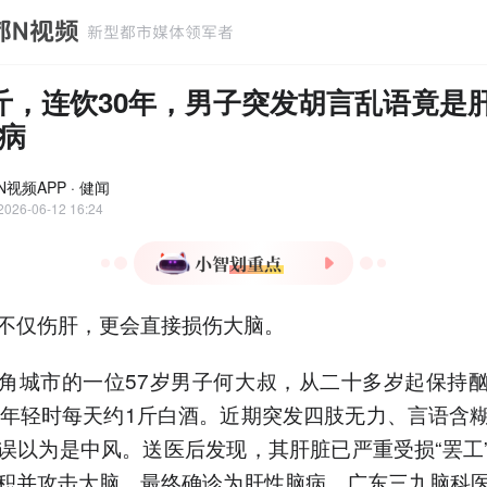
斤，连饮30年，男子突发胡言乱语竟是
病
视频APP · 健闻
2026-06-12 16:24
1.57岁男子30年酗酒史导致
不仅伤肝，更会直接损伤大脑。
肝性脑病，突发四肢无力、
言语含糊等症状被误诊为中
风。
角城市的一位57岁男子何大叔，从二十多岁起保持
2.患者长期每日饮用1斤白
，年轻时每天约1斤白酒。近期突发四肢无力、言语含
酒，形成“饮酒-输液-再
误以为是中风。送医后发现，其肝脏已严重受损“罢工
饮”恶性循环，肝脏严重受
损引发代谢毒素堆积攻击大
积并攻击大脑，最终确诊为肝性脑病。广东三九脑科
脑。