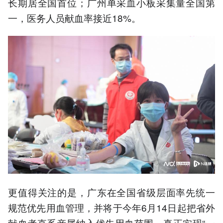
长期居全国首位；广州单采血小板采集量全国第
4.广州首创为献血者免费投
一，医务人员献血率接近18%。
保“穗岁康”，已赔付109.4万
元。
5.广东团体献血占比目标
60%以上，建立区域帮扶机
制。
以上内容由AI大模型生成，仅供
参考
更值得关注的是，广东在全国省级层面率先统一
规范优先用血管理，并将于今年6月14日起把省外
献血者直系亲属纳入优先用血范围，真正实现“一