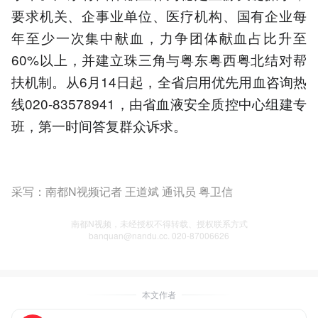
要求机关、企事业单位、医疗机构、国有企业每
年至少一次集中献血，力争团体献血占比升至
60%以上，并建立珠三角与粤东粤西粤北结对帮
扶机制。从6月14日起，全省启用优先用血咨询热
线020-83578941，由省血液安全质控中心组建专
班，第一时间答复群众诉求。
采写：南都N视频记者 王道斌 通讯员 粤卫信
南都N视频，未经授权不得转载、授权联系方式
banquan@nandu.cc. 020-87006626
本文作者