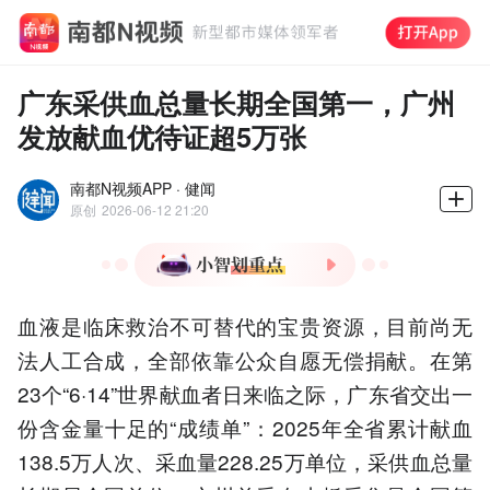
广东采供血总量长期全国第一，广州
发放献血优待证超5万张
南都N视频APP · 健闻
原创
2026-06-12 21:20
1.广东2025年献血138.5万人
血液是临床救治不可替代的宝贵资源，目前尚无
次，采供血量全国第一。
法人工合成，全部依靠公众自愿无偿捐献。在第
2.广东6月14日起实施优先
用血新政，省外献血者亲属
23个“6·14”世界献血者日来临之际，广东省交出一
纳入范围。
份含金量十足的“成绩单”：2025年全省累计献血
3.广东累计减免血费1.76亿
138.5万人次、采血量228.25万单位，采供血总量
元，单人最高减免35.35万
元。