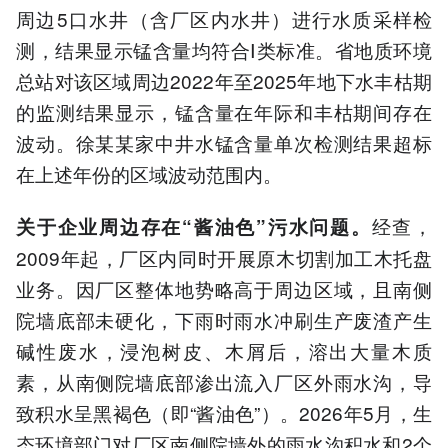
周边5口水井（含厂区内水井）进行水质采样检
测，结果显示锰含量均符合Ⅰ类标准。省地质环境
总站对该区域周边2022年至2025年地下水丰枯期
的监测结果显示，锰含量在年际和丰枯期间存在
波动。徐某某家中井水锰含量单次检测结果超标
在上述年份的区域波动范围内。
经查，
关于企业周边存在“酱油色”污水问题。
2009年起，厂区内同时开展原木切割加工木托盘
业务。因厂区整体地势略高于周边区域，且南侧
院墙底部未硬化，下雨时雨水冲刷生产废渣产生
碱性废水，浸泡树皮、木屑后，溶出大量木质
素，从南侧院墙底部渗出流入厂区外雨水沟，导
致积水呈黑褐色（即“酱油色”）。2026年5月，生
态环境部门对厂区南侧院墙外的雨水沟积水和2个