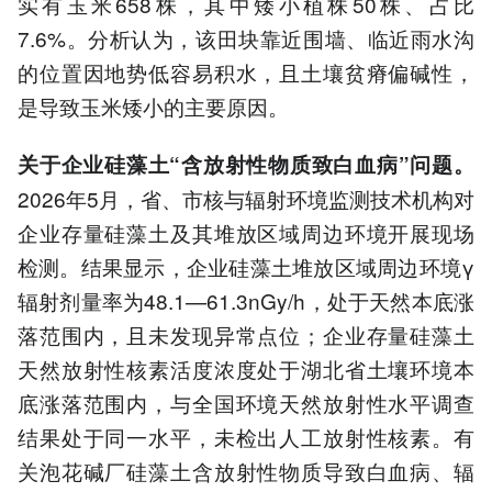
实有玉米658株，其中矮小植株50株、占比
7.6%。分析认为，该田块靠近围墙、临近雨水沟
的位置因地势低容易积水，且土壤贫瘠偏碱性，
是导致玉米矮小的主要原因。
关于企业硅藻土“含放射性物质致白血病”问题。
2026年5月，省、市核与辐射环境监测技术机构对
企业存量硅藻土及其堆放区域周边环境开展现场
检测。结果显示，企业硅藻土堆放区域周边环境γ
辐射剂量率为48.1—61.3nGy/h，处于天然本底涨
落范围内，且未发现异常点位；企业存量硅藻土
天然放射性核素活度浓度处于湖北省土壤环境本
底涨落范围内，与全国环境天然放射性水平调查
结果处于同一水平，未检出人工放射性核素。有
关泡花碱厂硅藻土含放射性物质导致白血病、辐