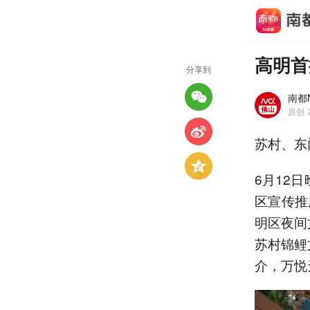
高明首
分享到
南都
原创
苏村、东
6月12
区宣传推
明区夜间
苏村锦鲤
介，万悦