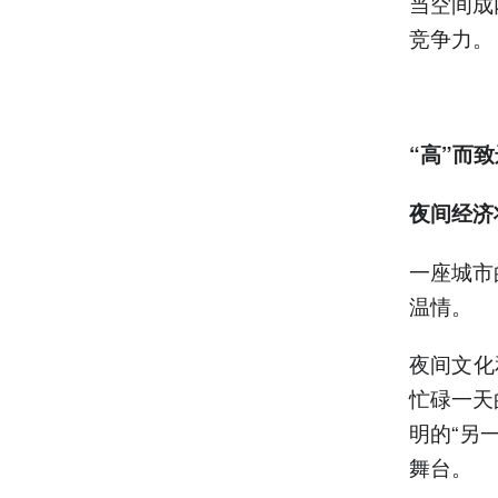
当空间成
竞争力。
“
高
”
而致
夜间经济
一座城市
温情。
夜间文化
忙碌一天
明的“另
舞台。