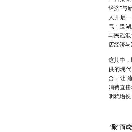
经济”与
人开启一
气；鹭湖
与民谣混
店经济与
这其中，
供的现代
合，让“
消费直接
明稳增长
“
聚
”
而成