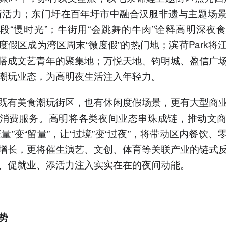
新活力；东门圩在百年圩市中融合汉服非遗与主题场
段“慢时光”；牛街用“会跳舞的牛肉”诠释高明深夜
度假区成为湾区周末“微度假”的热门地；滨荷Park将
搭成文艺青年的聚集地；万悦天地、钧明城、盈信广
潮玩业态，为高明夜生活注入年轻力。
既有美食潮玩街区，也有休闲度假场景，更有大型商
消费服务。高明将各类夜间业态串珠成链，推动文
流量”变“留量”，让“过境”变“过夜”，将带动区内餐饮、
增长，更将催生演艺、文创、体育等关联产业的链式
、促就业、添活力注入实实在在的夜间动能。
势