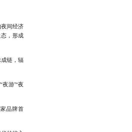
的夜间经济
状态，形成
珠成链，辐
夜游”“夜
多家品牌首