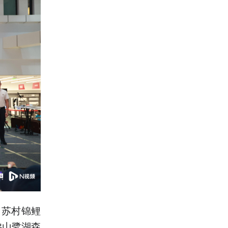
：苏村锦鲤
佛山鹭湖森