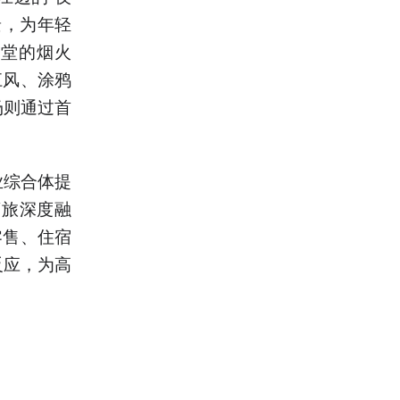
景，为年轻
食堂的烟火
江风、涂鸦
场则通过首
业综合体提
商旅深度融
零售、住宿
反应，为高