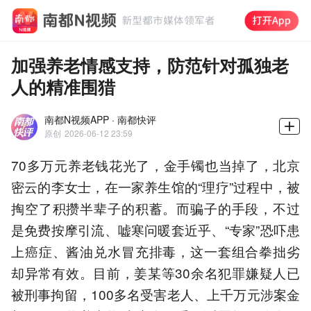
加强养老情感支持，防范针对孤独老
人的精准围猎
南都N视频APP · 南都快评
原创
2026-06-12 23:59
70多万元养老钱花光了，金手镯也当掉了，北京
密云的李女士，在一家养生馆的“理疗”过程中，被
掏空了积攒半辈子的积蓄。而骗子的手段，不过
是免费按摩引流、嘘寒问暖套近乎、“专家”恐吓患
上癌症、酱油兑水冒充排毒，这一套组合拳拙劣
却异常有效。目前，姜某等30余名犯罪嫌疑人已
被刑事拘留，100多名受害老人、上千万元涉案金