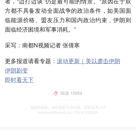
者，“边打边谈”仍是最可能的情景。“原因在于双
方都不具备发动全面战争的政治条件，如美国面
临能源价格、盟友压力和国内政治约束，伊朗则
面临经济困境和军事消耗。”
采写：南都N视频记者 张倩寒
更多报道请看专题：
滚动更新｜美以袭击伊朗
伊朗剧变
即时看天下
阅读
15954
南都N视频，未经授权不得转载、授权联系方式
banquan@nandu.cc. 020-87006626