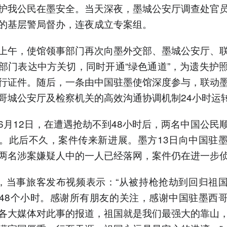
护我公民在墨安全。当天深夜，墨城公安厅调查处官
的基层警局督办，连夜成立专案组。
上午，使馆领事部门再次向墨外交部、墨城公安厅、
部门表达中方关切，同时开通“绿色通道”，为遗失护
行证件。随后，一条由中国驻墨使馆深度参与，联动
哥城公安厅及检察机关的高效沟通协调机制24小时运
6月12日，在遭遇抢劫不到48小时后，两名中国公民
。此后不久，案件传来新进展。墨方13日向中国驻
两名涉案嫌疑人中的一人已经落网，案件仍在进一步
日，当事旅客发布视频表示：“从被持枪抢劫到回归祖
48个小时。感谢所有朋友的关注，感谢中国驻墨西
各大媒体对此事的报道，祖国就是我们最强大的靠山