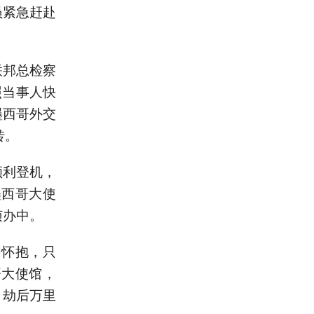
员紧急赶赴
联邦总检察
照当事人快
墨西哥外交
转。
顺利登机，
墨西哥大使
侦办中。
国怀抱，只
哥大使馆，
，劫后万里