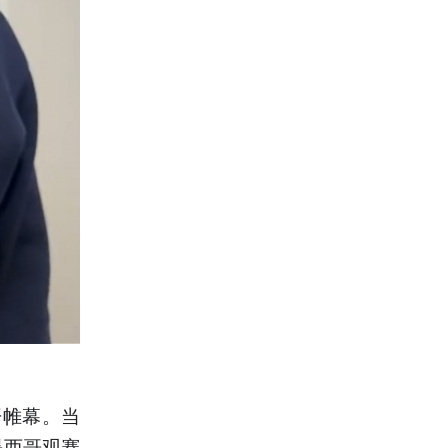
开帷幕。当
墨西哥观赛