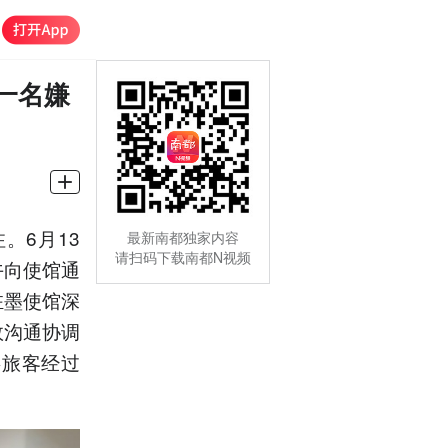
一名嫌
。6月13
最新南都独家内容
请扫码下载南都N视频
午向使馆通
驻墨使馆深
效沟通协调
事旅客经过