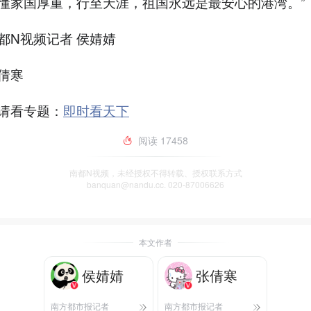
懂家国厚重，行至天涯，祖国永远是最安心的港湾。”
都N视频记者 侯婧婧
倩寒
请看专题：
即时看天下
阅读
17458
南都N视频，未经授权不得转载、授权联系方式
banquan@nandu.cc. 020-87006626
本文作者
侯婧婧
张倩寒
南方都市报记者
南方都市报记者