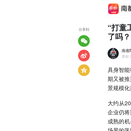
“打童
分享到
了吗？
南都N
原创
具身智能
期又被推
景规模化
大约从2
企业仍将
成熟的机
场景的落