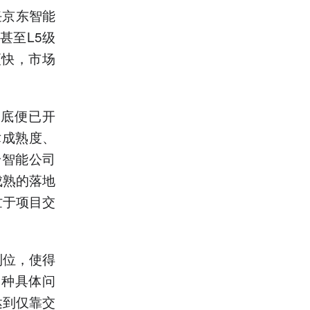
任京东智能
甚至L5级
更快，市场
年底便已开
术成熟度、
身智能公司
成熟的落地
忙于项目交
到位，使得
各种具体问
达到仅靠交