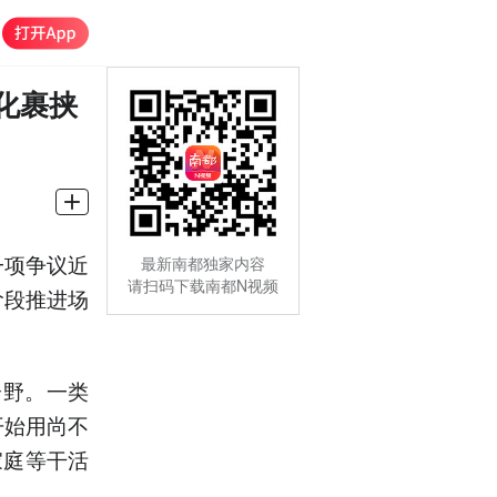
化裹挟
一项争议近
最新南都独家内容
请扫码下载南都N视频
阶段推进场
分野。一类
开始用尚不
家庭等干活