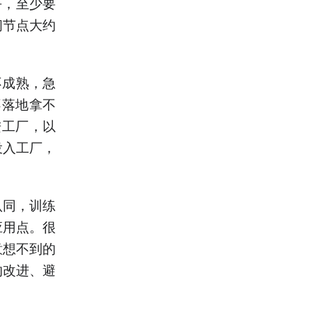
平，至少要
间节点大约
不成熟，急
不落地拿不
进工厂，以
投入工厂，
认同，训练
应用点。很
意想不到的
的改进、避