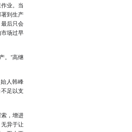
里作业。当
部署到生产
，最后只会
的市场过早
产。”高继
创始人韩峰
尚不足以支
探索，增进
，无异于让