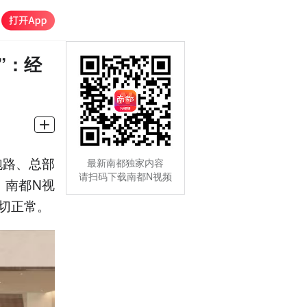
”：经
跑路、总部
最新南都独家内容
请扫码下载南都N视频
，南都N视
一切正常。