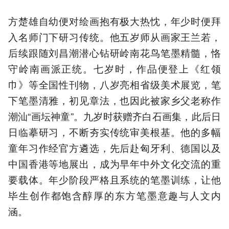
方楚雄自幼便对绘画抱有极大热忱，年少时便拜
入名师门下研习传统。他五岁师从画家王兰若，
后续跟随刘昌潮潜心钻研岭南花鸟笔墨精髓，恪
守岭南画派正统。七岁时，作品便登上《红领
巾》等全国性刊物，八岁亮相省级美术展览，笔
下笔墨清雅，初见章法，也因此被家乡父老称作
潮汕“画坛神童”。九岁时获赠齐白石画集，此后日
日临摹研习，不断夯实传统审美根基。他的多幅
童年习作经官方遴选，先后赴匈牙利、德国以及
中国香港等地展出，成为早年中外文化交流的重
要载体。年少阶段严格且系统的笔墨训练，让他
毕生创作都饱含醇厚的东方笔墨意趣与人文内
涵。