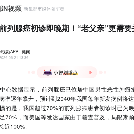
前列腺癌初诊即晚期！“老父亲”更需要
视频APP · 健闻
2026-06-21 13:36
1.前列腺癌发病率升至中国
中心数据显示，前列腺癌已位居中国男性恶性肿瘤
男性恶性肿瘤第6位，70%
患者初诊已晚期。
病率逐年攀升，预计到2040年我国每年新发病例将达
2.PSA筛查可早期发现前列
惕的是，我国超过70%的前列腺癌患者初诊时已为
腺癌，50岁以上男性应每两
足70%，而美国等发达国家由于筛查普及，局限期
年检测一次。
接近100%。
3.良性前列腺增生50岁以上
患病率40%，夜尿增多是最