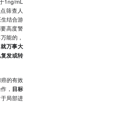
ng/mL
重点筛查人
要医生结合游
则要高度警
非万能的，
4就万事大
已复发或转
腺癌的有效
操作，
目标
对于局部进