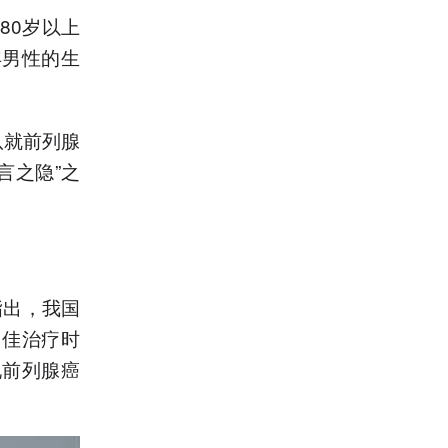
80岁以上
年男性的生
队就前列腺
言之隐”之
指出，我国
最佳治疗时
现前列腺癌