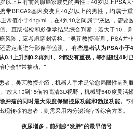
5岁以上且有前列腺癌家族史的男性；40岁以上PSA大于1
携带BRCA2基因突变且40岁以上的男性，均属于
A正常值小于4ng/mL，在4到10之间属于‘灰区’，需
比值、直肠指检和影像学结果综合判断；若大于10，
癌风险，应考虑穿刺活检。”吴芃教授强调，PSA并
还需定期进行影像学监测，“
有些患者认为PSA小于
从0.1上升到0.2再到1、2都没有重视，等到超过4时
治疗会非常被动。”
患者，吴芃教授介绍，机器人手术是治愈局限性前列
，“放大10到15倍的高清3D视野，机械臂540度灵活
”
除肿瘤的同时最大限度保留控尿功能和勃起功能。
出现转移的患者，则需采用内分泌治疗等综合方案。
夜尿增多
，
前列腺“发胖”的最早信号