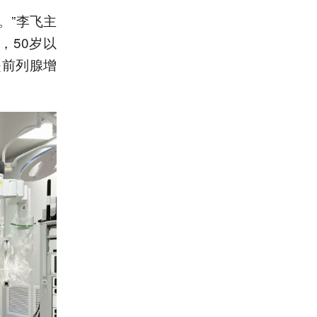
。”李飞主
，50岁以
是前列腺增