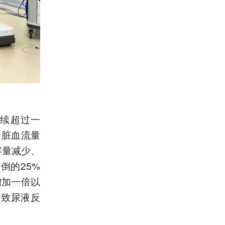
持续超过一
肾脏血流量
容量减少、
倒的25%
增加一倍以
导致尿液反