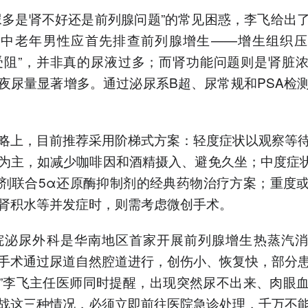
尿多是肾不好还是前列腺问题”的常见困惑，李飞给出
：中老年男性应首先排查前列腺增生——增生组织压
受阻”，并非真的尿液过多；而肾功能问题则是肾脏
夜尿量显著增多。通过泌尿系B超、尿常规和PSA检
略上，目前推荐采用阶梯式方案：轻度症状以观察等
为主，如减少咖啡因和酒精摄入、避免久坐；中度症
剂联合5α还原酶抑制剂的经典药物治疗方案；重度
肾积水等并发症时，则需考虑微创手术。
院泌尿外科是华南地区首家开展前列腺增生热蒸汽
手术通过尿道自然腔道进行，创伤小、恢复快，部分
”李飞主任医师同时提醒，出现突然尿不出来、肉眼
战这三种情况，必须立即前往医院急诊处理，千万不