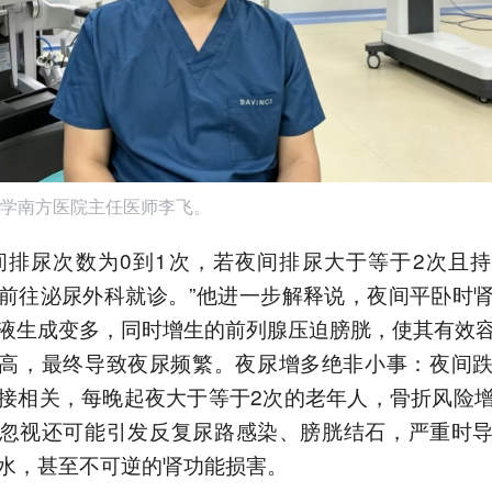
学南方医院主任医师李飞。
间排尿次数为0到1次，若夜间排尿大于等于2次且
前往泌尿外科就诊。”他进一步解释说，夜间平卧时
液生成变多，同时增生的前列腺压迫膀胱，使其有效
高，最终导致夜尿频繁。夜尿增多绝非小事：夜间跌
接相关，每晚起夜大于等于2次的老年人，骨折风险
忽视还可能引发反复尿路感染、膀胱结石，严重时
水，甚至不可逆的肾功能损害。