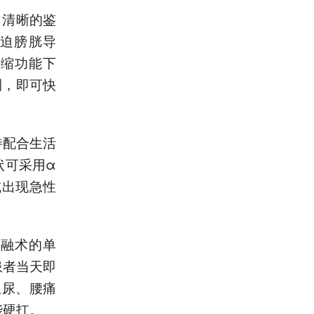
了清晰的鉴
迫膀胱导
浓缩功能下
测，即可快
待配合生活
状可采用α
或出现急性
消融术的单
患者当天即
血尿、腰痛
能硬扛。