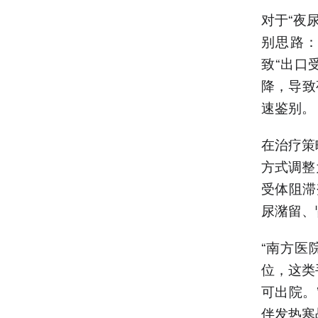
对于“夜
别思路
致“出口
降，导致
速鉴别。
在治疗策
方式调整
受体阻滞
尿潴留、
“南方医
位，这类
可出院。
伴发热寒