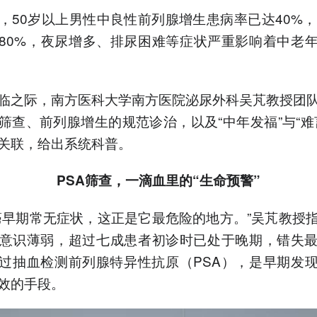
早预警信号。
，50岁以上男性中良性前列腺增生患病率已达40%，
4.代谢综合征与慢性前列腺
80%，夜尿增多、排尿困难等症状严重影响着中老
炎存在关联，内脏脂肪促发
慢性炎症是共同机制。
以上内容由AI大模型生成，仅供
参考
临之际，南方医科大学南方医院泌尿外科吴芃教授团
筛查、前列腺增生的规范诊治，以及“中年发福”与“难
关联，给出系统科普。
PSA筛查
，
一滴血里的“生命预警”
癌早期常无症状，这正是它最危险的地方。”吴芃教授
意识薄弱，超过七成患者初诊时已处于晚期，错失
过抽血检测前列腺特异性抗原（PSA），是早期发
效的手段。