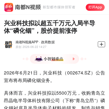
兴业科技拟以超五千万元入局半导
体“磷化铟”，股价提前涨停
南都N视频APP · 政商数据
原创
2026-06-22 14:27
1.兴业科技5500万跨界收购
2026年6月21日，兴业科技（002674.SZ）公告
磷化铟业务
宣布将布局磷化铟业务。
2.标的公司采用VGF法制备
高品质磷化铟单晶
具体而言，兴业科技拟以5500万元，收购青岛立
3.收购含5年团队绑定条款
及资产保护措施
昂晶电半导体科技有限公司（下称“青岛立昂”）磷
4.跨界半导体存技术、市场
化铟衬底及半导体电子材料的研发、制造与销售
双重风险