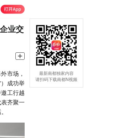
”企业交
海外市场，
最新南都独家内容
请扫码下载南都N视频
”）成功举
特邀工行越
代表齐聚一
话。