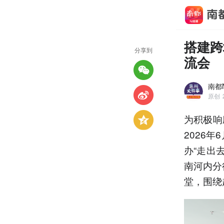
搭建跨
分享到
流会
南都
原创
为积极响
2026
办“走出
南河内分
堂，围绕