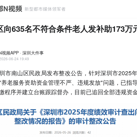
区向635名不符合条件老人发补助173万
N视频APP · 深圳大件事
2026-06-24 19:49
圳市南山区民政局发布整改公告，针对深圳市2025
"养老服务资助资金管理不严、违规发放"问题，已指
缴程序并建立台账跟踪督办，目前已追回全部违规资