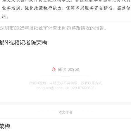
深圳市2025年度绩效审计查出问题整改情况的报告。
都N视频记者陈荣梅
阅读
30959
南都N视频，未经授权不得转载、授权联系方式
banquan@nandu.cc. 020-87006626
本文作者
荣梅