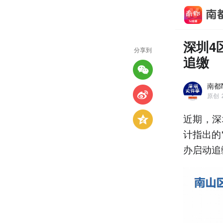
深圳4
分享到
追缴
南都
原创
近期，深
计指出的
办启动追